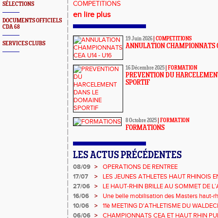
COMPETITIONS
SÉLECTIONS
en lire plus
DOCUMENTS OFFICIELS
CDA 68
19 Juin 2026
|
COMPETITIONS
SERVICES CLUBS
ANNULATION CHAMPIONNATS C
16 Décembre 2025
|
FORMATION
PREVENTION DU HARCELEMEN
SPORTIF
8 Octobre 2025
|
FORMATION
FORMATIONS
LES ACTUS PRÉCÉDENTES
08/09
>
OPERATIONS DE RENTREE
17/07
>
LES JEUNES ATHLETES HAUT RHINOIS E
CHAMPIONNATS DE FRANCE AVENIR
27/06
>
LE HAUT-RHIN BRILLE AU SOMMET DE L
!
16/06
>
Une belle mobilisation des Masters haut-
Grand Est 2025
10/06
>
11è MEETING D'ATHLETISME DU WALDEC
06/06
>
CHAMPIONNATS CEA ET HAUT RHIN PUL