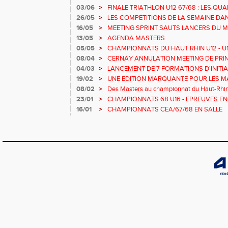
03/06
>
FINALE TRIATHLON U12 67/68 : LES QUAL
26/05
>
LES COMPETITIONS DE LA SEMAINE DAN
16/05
>
MEETING SPRINT SAUTS LANCERS DU M
13/05
>
AGENDA MASTERS
05/05
>
CHAMPIONNATS DU HAUT RHIN U12 - U14
08/04
>
CERNAY ANNULATION MEETING DE PRIN
04/03
>
LANCEMENT DE 7 FORMATIONS D'INITI
19/02
>
UNE EDITION MARQUANTE POUR LES M
08/02
>
Des Masters au championnat du Haut-Rhin
23/01
>
CHAMPIONNATS 68 U16 - EPREUVES EN
EN SALLE
16/01
>
CHAMPIONNATS CEA/67/68 EN SALLE