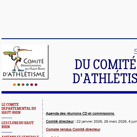
DU COMIT
D'ATHLÉTI
LE COMITE
DEPARTEMENTAL DU
HAUT-RHIN
Agenda des réunions CD et commissions
Comité directeur
:
22 janvier 2026, 26 mars 2026, 4 ju
LES CLUBS DU HAUT
RHIN
Compte rendus
Comité directeur