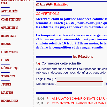
ASSEMBLEE GENERALE
2026
22 Juin 2026 -
Nadia Bleu
ACTUALITÉS
COMPETITIONS
Mercredi étant la journée annoncée comme la
COMPETITIONS
semaine à Illzach (37-38°) nous avons jugé qu'
les athlètes, les jurys et bénévoles d'annuler l
QUALIFIÉ(E)S
La température devrait être encore largemen
RÉSULTATS
21h... on ne peut raisonnablement pas demand
en plein soleil de 16 h 30 à 21h au moins, le te
BILANS
de faire la compétition et de ranger ensuite...
FORMATIONS
les Réactions
LIENS
Commentez cette actualité
MÉDIATHÈQUE
Pour commenter une actualité il faut posséder un compt
rubrique ci-dessous pour vous identifier ou vous crée
SONDAGES
Login (Email)
:
Mot de Passe
:
JEUNES
MASTERS
>
19/06
ANNULATION CHAMPIONNATS CEA U14 
BIOGRAPHIES
>
16/12
PREVENTION DU HARCELEMENT DANS 