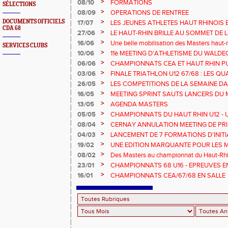
>
08/10
FORMATIONS
SÉLECTIONS
>
08/09
OPERATIONS DE RENTREE
>
DOCUMENTS OFFICIELS
17/07
LES JEUNES ATHLETES HAUT RHINOIS 
CDA 68
CHAMPIONNATS DE FRANCE AVENIR
>
27/06
LE HAUT-RHIN BRILLE AU SOMMET DE 
!
>
16/06
Une belle mobilisation des Masters haut-r
SERVICES CLUBS
Championnats Grand Est 2025
>
10/06
11è MEETING D'ATHLETISME DU WALDE
>
06/06
CHAMPIONNATS CEA ET HAUT RHIN PU
>
03/06
FINALE TRIATHLON U12 67/68 : LES QUA
>
26/05
LES COMPETITIONS DE LA SEMAINE DA
>
16/05
MEETING SPRINT SAUTS LANCERS DU 
>
13/05
AGENDA MASTERS
>
05/05
CHAMPIONNATS DU HAUT RHIN U12 - U1
>
08/04
CERNAY ANNULATION MEETING DE PRI
>
04/03
LANCEMENT DE 7 FORMATIONS D'INIT
>
19/02
UNE EDITION MARQUANTE POUR LES 
>
08/02
Des Masters au championnat du Haut-Rhi
>
23/01
CHAMPIONNATS 68 U16 - EPREUVES E
EN SALLE
>
16/01
CHAMPIONNATS CEA/67/68 EN SALLE