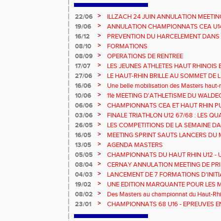
>
22/06
ILLZACH 24 JUIN ANNULATION MEETIN
>
19/06
ANNULATION CHAMPIONNATS CEA U14 
>
16/12
PREVENTION DU HARCELEMENT DANS 
>
08/10
FORMATIONS
>
08/09
OPERATIONS DE RENTREE
>
17/07
LES JEUNES ATHLETES HAUT RHINOIS 
CHAMPIONNATS DE FRANCE AVENIR
>
27/06
LE HAUT-RHIN BRILLE AU SOMMET DE 
!
>
16/06
Une belle mobilisation des Masters haut-r
Championnats Grand Est 2025
>
10/06
11è MEETING D'ATHLETISME DU WALDE
>
06/06
CHAMPIONNATS CEA ET HAUT RHIN PU
>
03/06
FINALE TRIATHLON U12 67/68 : LES QUA
>
26/05
LES COMPETITIONS DE LA SEMAINE DA
>
16/05
MEETING SPRINT SAUTS LANCERS DU 
>
13/05
AGENDA MASTERS
>
05/05
CHAMPIONNATS DU HAUT RHIN U12 - U1
>
08/04
CERNAY ANNULATION MEETING DE PRI
>
04/03
LANCEMENT DE 7 FORMATIONS D'INIT
>
19/02
UNE EDITION MARQUANTE POUR LES 
>
08/02
Des Masters au championnat du Haut-Rhi
>
23/01
CHAMPIONNATS 68 U16 - EPREUVES E
EN SALLE