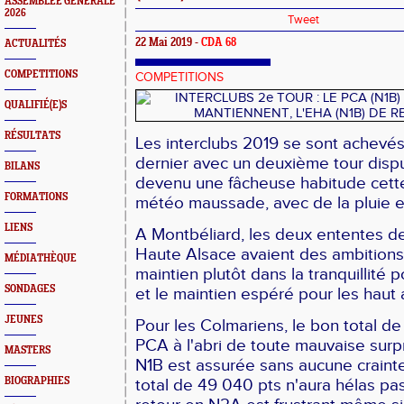
ASSEMBLEE GENERALE
2026
Tweet
22 Mai 2019 -
CDA 68
ACTUALITÉS
COMPETITIONS
COMPETITIONS
QUALIFIÉ(E)S
RÉSULTATS
Les interclubs 2019 se sont achevé
dernier avec un deuxième tour dis
BILANS
devenu une fâcheuse habitude cett
FORMATIONS
météo maussade, avec de la pluie et
LIENS
A Montbéliard, les deux ententes de
Haute Alsace avaient des ambitions 
MÉDIATHÈQUE
maintien plutôt dans la tranquillité 
SONDAGES
et le maintien espéré pour les haut 
JEUNES
Pour les Colmariens, le bon total de
PCA à l'abri de toute mauvaise surpr
MASTERS
N1B est assurée sans aucune crainte
BIOGRAPHIES
total de 49 040 pts n'aura hélas pas 