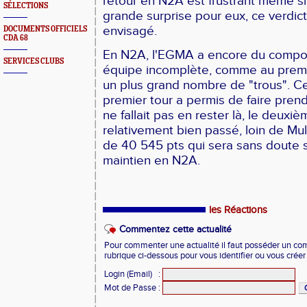
retour en N2A est frustrant même si
SÉLECTIONS
grande surprise pour eux, ce verdict
envisagé.
DOCUMENTS OFFICIELS
CDA 68
En N2A, l'EGMA a encore du compo
SERVICES CLUBS
équipe incomplète, comme au prem
un plus grand nombre de "trous". C
premier tour a permis de faire prend
ne fallait pas en rester là, le deuxi
relativement bien passé, loin de Mu
de 40 545 pts qui sera sans doute s
maintien en N2A.
les Réactions
Commentez cette actualité
Pour commenter une actualité il faut posséder un compt
rubrique ci-dessous pour vous identifier ou vous crée
Login (Email)
:
Mot de Passe
: