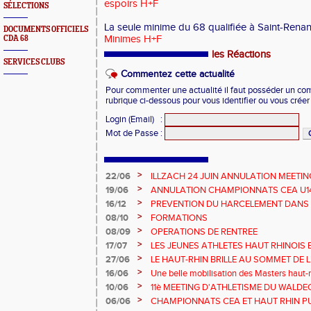
espoirs H+F
SÉLECTIONS
La seule minime du 68 qualifiée à Saint-Renan
DOCUMENTS OFFICIELS
Minimes H+F
CDA 68
les Réactions
SERVICES CLUBS
Commentez cette actualité
Pour commenter une actualité il faut posséder un compt
rubrique ci-dessous pour vous identifier ou vous crée
Login (Email)
:
Mot de Passe
:
>
22/06
ILLZACH 24 JUIN ANNULATION MEETIN
>
19/06
ANNULATION CHAMPIONNATS CEA U14 
>
16/12
PREVENTION DU HARCELEMENT DANS 
>
08/10
FORMATIONS
>
08/09
OPERATIONS DE RENTREE
>
17/07
LES JEUNES ATHLETES HAUT RHINOIS 
CHAMPIONNATS DE FRANCE AVENIR
>
27/06
LE HAUT-RHIN BRILLE AU SOMMET DE 
!
>
16/06
Une belle mobilisation des Masters haut-r
Championnats Grand Est 2025
>
10/06
11è MEETING D'ATHLETISME DU WALDE
>
06/06
CHAMPIONNATS CEA ET HAUT RHIN PU