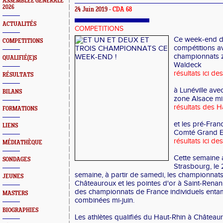
ASSEMBLEE GENERALE
2026
24 Juin 2019 -
CDA 68
ACTUALITÉS
COMPETITIONS
Ce week-end de 
COMPETITIONS
compétitions av
championnats 
QUALIFIÉ(E)S
Waldeck
résultats ici de
RÉSULTATS
à Lunéville av
BILANS
zone Alsace m
résultats des Ha
FORMATIONS
et les pré-Fra
LIENS
Comté Grand Es
résultats ici de
MÉDIATHÈQUE
Cette semaine a
SONDAGES
Strasbourg, le 2
semaine, à partir de samedi, les championnat
JEUNES
Châteauroux et les pointes d'or à Saint-Renan, 
des championnats de France individuels enta
MASTERS
combinées mi-juin.
BIOGRAPHIES
Les athlètes qualifiés du Haut-Rhin à Châteaur