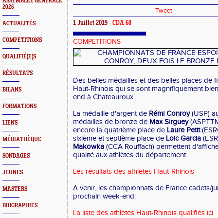
ASSEMBLEE GENERALE
2026
Tweet
1 Juillet 2019 -
CDA 68
ACTUALITÉS
COMPETITIONS
COMPETITIONS
QUALIFIÉ(E)S
RÉSULTATS
Des belles médailles et des belles places de f
Haut-Rhinois qui se sont magnifiquement bien
BILANS
end à Chateauroux.
FORMATIONS
La médaille d'argent de
Rémi Conroy
(USP) au
médailles de bronze de
Max Sirguey
(ASPTTM)
LIENS
encore la quatrième place de
Laure Petit
(ESRC
sixième et septième place de
Loic Garcia
(ESR
MÉDIATHÈQUE
Makowka
(CCA Rouffach) permettent d'affich
qualité aux athlètes du département.
SONDAGES
Les résultats des athlètes Haut-Rhinois
JEUNES
A venir, les championnats de France cadets/ju
MASTERS
prochain week-end.
BIOGRAPHIES
La liste des athlètes Haut-Rhinois qualifiés ici