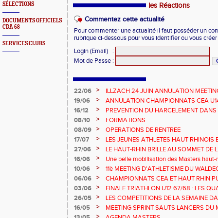
SÉLECTIONS
les Réactions
Commentez cette actualité
DOCUMENTS OFFICIELS
CDA 68
Pour commenter une actualité il faut posséder un compt
rubrique ci-dessous pour vous identifier ou vous crée
SERVICES CLUBS
Login (Email)
:
Mot de Passe
:
>
22/06
ILLZACH 24 JUIN ANNULATION MEETIN
>
19/06
ANNULATION CHAMPIONNATS CEA U14 
>
16/12
PREVENTION DU HARCELEMENT DANS 
>
08/10
FORMATIONS
>
08/09
OPERATIONS DE RENTREE
>
17/07
LES JEUNES ATHLETES HAUT RHINOIS 
CHAMPIONNATS DE FRANCE AVENIR
>
27/06
LE HAUT-RHIN BRILLE AU SOMMET DE 
!
>
16/06
Une belle mobilisation des Masters haut-r
Championnats Grand Est 2025
>
10/06
11è MEETING D'ATHLETISME DU WALDE
>
06/06
CHAMPIONNATS CEA ET HAUT RHIN PU
>
03/06
FINALE TRIATHLON U12 67/68 : LES QUA
>
26/05
LES COMPETITIONS DE LA SEMAINE DA
>
16/05
MEETING SPRINT SAUTS LANCERS DU 
>
13/05
AGENDA MASTERS