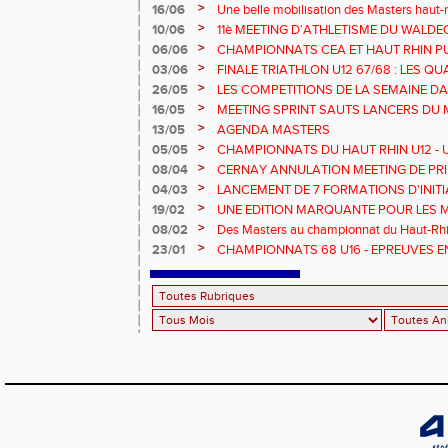
!
>
16/06
Une belle mobilisation des Masters haut-r
Championnats Grand Est 2025
>
10/06
11è MEETING D'ATHLETISME DU WALDE
>
06/06
CHAMPIONNATS CEA ET HAUT RHIN PU
>
03/06
FINALE TRIATHLON U12 67/68 : LES QUA
>
26/05
LES COMPETITIONS DE LA SEMAINE DA
>
16/05
MEETING SPRINT SAUTS LANCERS DU 
>
13/05
AGENDA MASTERS
>
05/05
CHAMPIONNATS DU HAUT RHIN U12 - U1
>
08/04
CERNAY ANNULATION MEETING DE PRI
>
04/03
LANCEMENT DE 7 FORMATIONS D'INIT
>
19/02
UNE EDITION MARQUANTE POUR LES 
>
08/02
Des Masters au championnat du Haut-Rhi
>
23/01
CHAMPIONNATS 68 U16 - EPREUVES E
EN SALLE