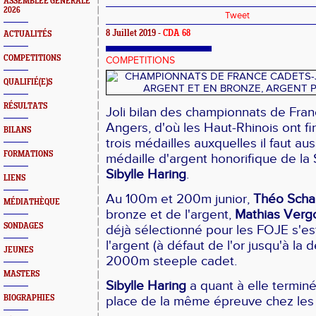
ASSEMBLEE GENERALE
2026
Tweet
8 Juillet 2019 -
CDA 68
ACTUALITÉS
COMPETITIONS
COMPETITIONS
QUALIFIÉ(E)S
RÉSULTATS
Joli bilan des championnats de Fran
Angers, d'où les Haut-Rhinois ont f
BILANS
trois médailles auxquelles il faut aus
FORMATIONS
médaille d'argent honorifique de l
Sibylle Haring
.
LIENS
Au 100m et 200m junior,
Théo Sch
MÉDIATHÈQUE
bronze et de l'argent,
Mathias Verg
SONDAGES
déjà sélectionné pour les FOJE s'e
l'argent (à défaut de l'or jusqu'à la d
JEUNES
2000m steeple cadet.
MASTERS
Sibylle Haring
a quant à elle termin
BIOGRAPHIES
place de la même épreuve chez les ju