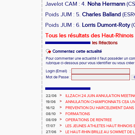
Javelot CAM : 4.
Noha Hermann
(CS
Poids JUM : 5.
Charles Balland
(ESR
Poids JUM : 6.
Lorris Dumont-Roty
(C
Tous les résultats des Haut-Rhinois
les Réactions
Commentez cette actualité
Pour commenter une actualité il faut posséder un compt
rubrique ci-dessous pour vous identifier ou vous crée
Login (Email)
:
Mot de Passe
:
>
22/06
ILLZACH 24 JUIN ANNULATION MEETIN
>
19/06
ANNULATION CHAMPIONNATS CEA U14 
>
16/12
PREVENTION DU HARCELEMENT DANS 
>
08/10
FORMATIONS
>
08/09
OPERATIONS DE RENTREE
>
17/07
LES JEUNES ATHLETES HAUT RHINOIS 
CHAMPIONNATS DE FRANCE AVENIR
>
27/06
LE HAUT-RHIN BRILLE AU SOMMET DE 