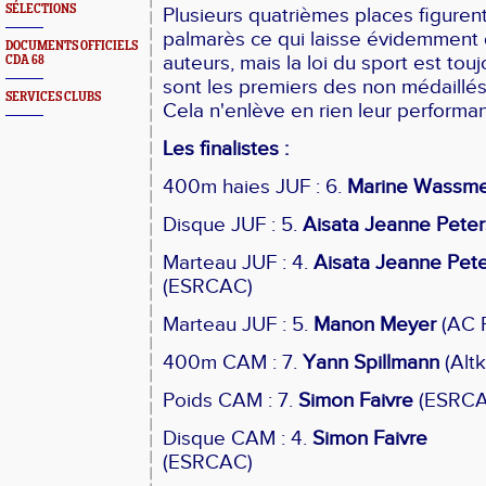
SÉLECTIONS
Plusieurs quatrièmes places figure
palmarès ce qui laisse évidemment 
DOCUMENTS OFFICIELS
auteurs, mais la loi du sport est toujou
CDA 68
sont les premiers des non médaillé
SERVICES CLUBS
Cela n'enlève en rien leur performan
Les finalistes :
400m haies JUF : 6.
Marine Wassm
Disque JUF : 5.
Aisata Jeanne Peter
Marteau JUF : 4.
Aisata Jeanne Pet
(ESRCAC)
Marteau JUF : 5.
Manon Meyer
(AC 
400m CAM : 7.
Yann Spillmann
(Alt
Poids CAM : 7.
Simon Faivre
(ESRCA
Disque CAM : 4.
Simon Faivre
(ESRCAC)