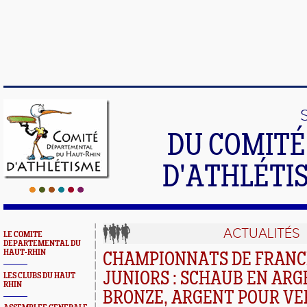
DU COMIT
D'ATHLÉTI
ACTUALITÉS
LE COMITE
DEPARTEMENTAL DU
HAUT-RHIN
CHAMPIONNATS DE FRANC
JUNIORS : SCHAUB EN ARG
LES CLUBS DU HAUT
RHIN
BRONZE, ARGENT POUR V