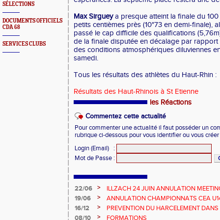
SÉLECTIONS
Max Sirguey
a presque atteint la finale du 100
DOCUMENTS OFFICIELS
petits centièmes près (10"73 en demi-finale), 
CDA 68
passé le cap difficile des qualifications (5,76
de la finale disputée en décalage par rapport
SERVICES CLUBS
des conditions atmosphériques diluviennes en
samedi.
Tous les résultats des athlètes du Haut-Rhin :
Résultats des Haut-Rhinois à St Etienne
les Réactions
Commentez cette actualité
Pour commenter une actualité il faut posséder un compt
rubrique ci-dessous pour vous identifier ou vous crée
Login (Email)
:
Mot de Passe
:
>
22/06
ILLZACH 24 JUIN ANNULATION MEETIN
>
19/06
ANNULATION CHAMPIONNATS CEA U14 
>
16/12
PREVENTION DU HARCELEMENT DANS 
>
08/10
FORMATIONS