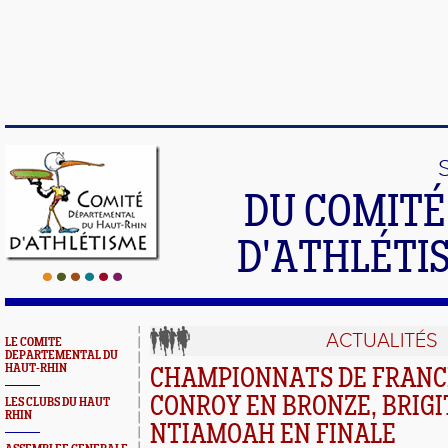
DU COMIT
D'ATHLÉTI
ACTUALITÉS
LE COMITE
DEPARTEMENTAL DU
HAUT-RHIN
CHAMPIONNATS DE FRANCE 
CONROY EN BRONZE, BRIG
LES CLUBS DU HAUT
RHIN
NTIAMOAH EN FINALE