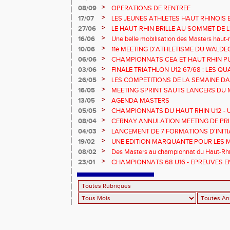
>
08/09
OPERATIONS DE RENTREE
>
17/07
LES JEUNES ATHLETES HAUT RHINOIS 
CHAMPIONNATS DE FRANCE AVENIR
>
27/06
LE HAUT-RHIN BRILLE AU SOMMET DE 
!
>
16/06
Une belle mobilisation des Masters haut-r
Championnats Grand Est 2025
>
10/06
11è MEETING D'ATHLETISME DU WALDE
>
06/06
CHAMPIONNATS CEA ET HAUT RHIN PU
>
03/06
FINALE TRIATHLON U12 67/68 : LES QUA
>
26/05
LES COMPETITIONS DE LA SEMAINE DA
>
16/05
MEETING SPRINT SAUTS LANCERS DU 
>
13/05
AGENDA MASTERS
>
05/05
CHAMPIONNATS DU HAUT RHIN U12 - U1
>
08/04
CERNAY ANNULATION MEETING DE PRI
>
04/03
LANCEMENT DE 7 FORMATIONS D'INIT
>
19/02
UNE EDITION MARQUANTE POUR LES 
>
08/02
Des Masters au championnat du Haut-Rhi
>
23/01
CHAMPIONNATS 68 U16 - EPREUVES E
EN SALLE