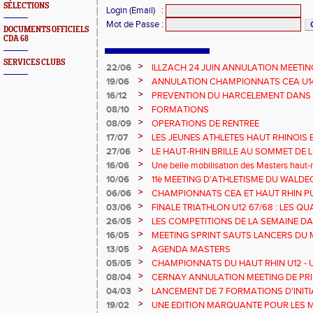
SÉLECTIONS
Login (Email)
:
Mot de Passe
:
DOCUMENTS OFFICIELS
CDA 68
SERVICES CLUBS
>
22/06
ILLZACH 24 JUIN ANNULATION MEETIN
>
19/06
ANNULATION CHAMPIONNATS CEA U14 
>
16/12
PREVENTION DU HARCELEMENT DANS 
>
08/10
FORMATIONS
>
08/09
OPERATIONS DE RENTREE
>
17/07
LES JEUNES ATHLETES HAUT RHINOIS 
CHAMPIONNATS DE FRANCE AVENIR
>
27/06
LE HAUT-RHIN BRILLE AU SOMMET DE 
!
>
16/06
Une belle mobilisation des Masters haut-r
Championnats Grand Est 2025
>
10/06
11è MEETING D'ATHLETISME DU WALDE
>
06/06
CHAMPIONNATS CEA ET HAUT RHIN PU
>
03/06
FINALE TRIATHLON U12 67/68 : LES QUA
>
26/05
LES COMPETITIONS DE LA SEMAINE DA
>
16/05
MEETING SPRINT SAUTS LANCERS DU 
>
13/05
AGENDA MASTERS
>
05/05
CHAMPIONNATS DU HAUT RHIN U12 - U1
>
08/04
CERNAY ANNULATION MEETING DE PRI
>
04/03
LANCEMENT DE 7 FORMATIONS D'INIT
>
19/02
UNE EDITION MARQUANTE POUR LES 