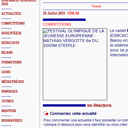
ASSEMBLEE GENERALE
2026
Tweet
29 Juillet 2019 -
CDA 68
ACTUALITÉS
COMPETITIONS
COMPETITIONS
Le cadet
QUALIFIÉ(E)S
(ESRCAC),
Bakou en
RÉSULTATS
la sixièm
pour sa p
BILANS
internatio
FORMATIONS
LIENS
MÉDIATHÈQUE
SONDAGES
JEUNES
les Réactions
MASTERS
Commentez cette actualité
Pour commenter une actualité il faut posséder un compt
BIOGRAPHIES
rubrique ci-dessous pour vous identifier ou vous crée