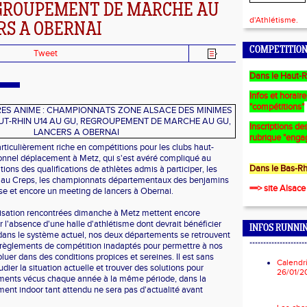
EGROUPEMENT DE MARCHE AU
d'Athlétisme.
RS A OBERNAI
COMPETITION
Tweet
Dans le Haut-R
Infos et horair
"compétitions"
Inscriptions des
rubrique "enga
ticulièrement riche en compétitions pour les clubs haut-
tionnel déplacement à Metz, qui s'est avéré compliqué au
Dans le Bas-Rh
ons des qualifications de athlètes admis à participer, les
 au Creps, les championnats départementaux des benjamins
==> site Alsace
e et encore un meeting de lancers à Obernai.
anisation rencontrées dimanche à Metz mettent encore
 l'absence d'une halle d'athlétisme dont devrait bénéficier
INFOS RUNNI
, dans le système actuel, nos deux départements se retrouvent
*********************
e règlements de compétition inadaptés pour permettre à nos
oluer dans des conditions propices et sereines. Il est sans
Calendr
dier la situation actuelle et trouver des solutions pour
26/01/2
ments vécus chaque année à la même période, dans la
nt indoor tant attendu ne sera pas d'actualité avant