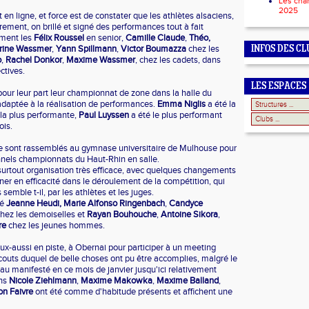
Les cha
2025
t en ligne, et force est de constater que les athlètes alsaciens,
èrement, on brillé et signé des performances tout à fait
ment les
Félix Roussel
en senior,
Camille Claude
,
Théo,
rine Wassmer
,
Yann Spillmann
,
Victor Boumazza
chez les
INFOS DES CL
o
,
Rachel Donkor
,
Maxime Wassmer
, chez les cadets, dans
ctives.
LES ESPACES
our leur part leur championnat de zone dans la halle du
adaptée à la réalisation de performances.
Emma Niglis
a été la
la plus performante,
Paul Luyssen
a été le plus performant
ois.
se sont rassemblés au gymnase universitaire de Mulhouse pour
onnels championnats du Haut-Rhin en salle.
t surtout organisation très efficace, avec quelques changements
ner en efficacité dans le déroulement de la compétition, qui
semble t-il, par les athlètes et les juges.
té
Jeanne Heudi,
Marie Alfonso Ringenbach
,
Candyce
hez les demoiselles et
Rayan Bouhouche
,
Antoine Sikora
,
re
chez les jeunes hommes.
ux-aussi en piste, à Obernai pour participer à un meeting
 couts duquel de belle choses ont pu être accomplies, malgré le
eau manifesté en ce mois de janvier jusqu'ici relativement
ens
Nicole Ziehlmann
,
Maxime Makowka
,
Maxime Balland
,
n Faivre
ont été comme d'habitude présents et affichent une