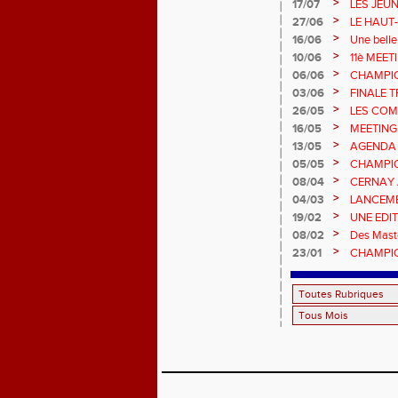
>
17/07
LES JEU
CHAMPIO
>
27/06
LE HAUT
!
>
16/06
Une belle
Champion
>
10/06
11è MEE
>
06/06
CHAMPIO
>
03/06
FINALE T
>
26/05
LES COM
>
16/05
MEETING
>
13/05
AGENDA
>
05/05
CHAMPION
>
08/04
CERNAY 
>
04/03
LANCEME
>
19/02
UNE EDI
>
08/02
Des Maste
>
23/01
CHAMPIO
EN SALL