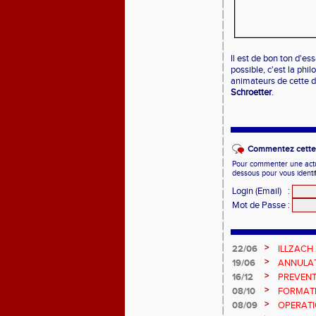
Il est de bon ton d'es
possible, c'est la phi
animateurs de cette d
Schroetter
.
Commentez cette 
Pour commenter une actual
dessous pour vous identi
Login (Email)
:
Mot de Passe
:
>
22/06
ILLZACH
>
19/06
ANNULAT
>
16/12
PREVENT
>
08/10
FORMAT
>
08/09
OPERATI