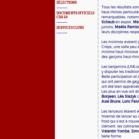
SÉLECTIONS
Tous les résultats son
haut-rhinois particuli
DOCUMENTS OFFICIELS
remarquables, notam
CDA 68
Schaub
en espoir,
Ma
juniors,
Maélis Ramb
SERVICES CLUBS
leurs disciplines respe
Les minimes avaient p
Creps, une salle peu 
minime haut-rhinoise 
des garçons haut-rhin
Les benjamins (U14) 
y disputer les traditi
Belle participation e
qui ont permis de gag
ont été bien appréciés 
Les plus en vue ont é
Bonjean
,
Léa Slazyk
c
Axel Brune
,
Loric Faiv
Les lanceurs étaient e
hivernal de lancer au
froid qui s'est à nouv
clément. les colmari
Valentin Yomba
,
Simo
belle forme.