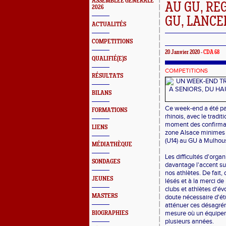
ASSEMBLEE GENERALE
AU GU, R
2026
GU, LANCE
ACTUALITÉS
COMPETITIONS
20 Janvier 2020 -
CDA 68
QUALIFIÉ(E)S
COMPETITIONS
RÉSULTATS
BILANS
Ce week-end a été par
FORMATIONS
rhinois, avec le tradi
moment des confirmati
LIENS
zone Alsace minimes
(U14) au GU à Mulhous
MÉDIATHÈQUE
Les difficultés d'org
SONDAGES
davantage l'accent sur
nos athlètes. De fait
JEUNES
lésés et à la merci d
clubs et athlètes d'év
MASTERS
doute nécessaire d'étu
atténuer ces désagré
mesure où un équipeme
BIOGRAPHIES
plusieurs années.