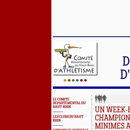
D
D
LE COMITE
DEPARTEMENTAL DU
HAUT-RHIN
UN WEEK-E
CHAMPION
LES CLUBS DU HAUT
RHIN
MINIMES A