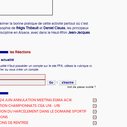
saimer la bonne pratique de cette activité partout où c'est
losophie de
Régis Thibault
et
Daniel Clauss
, les principaux
iscipline en Alsace, avec dans le Haut-Rhin
Jean-Jacques
les Réactions
actualité
ité il faut posséder un compte sur le site FFA, utilisez la rubrique ci-
fier ou vous créer un compte.
|
mot de passe oublié ?
 24 JUIN ANNULATION MEETING EGMA ACIK
ION CHAMPIONNATS CEA U14 - U16
ION DU HARCELEMENT DANS LE DOMAINE SPORTIF
IONS
ONS DE RENTREE