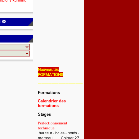
mpions Running
UBS
Nouveautés
FORMATIONS
———————————————————————————
Formations
Calendrier des
formations
Stages
Perfectionnement
technique
hauteur - haies - poids -
marteau Colmar 27