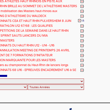
NES ATHLETES HAUT RHINOIS EN PISTE AUX
NNATS DE FRANCE AVENIR
-RHIN BRILLE AU SOMMET DE L’ATHLÉTISME MASTERS
 mobilisation des Masters haut-rhinois aux
nats Grand Est 2025
TING D'ATHLETISME DU WALDECK
NNATS CEA ET HAUT RHIN PULVERSHEIM 8 JUIN
(1)
RIATHLON U12 67/68 : LES QUALIFIES
PETITIONS DE LA SEMAINE DANS LE HAUT RHIN
 SPRINT SAUTS LANCERS DU MIA
 MASTERS
NATS DU HAUT RHIN U12 - U14 - U16
ANNULATION MEETING DE PRINTEMPS 26 AVRIL
NT DE 7 FORMATIONS D'INITIATEUR
TION MARQUANTE POUR LES MASTERS
rs au championnat du Haut-Rhin de lancers longs
NNATS 68 U16 - EPREUVES ENCADREMENT U16 à SE
E