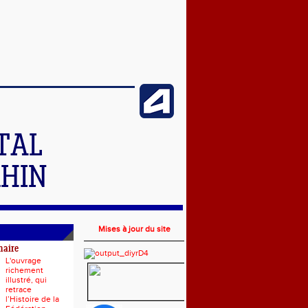
TAL
RHIN
Mises à jour du site
naire
L'ouvrage
richement
illustré, qui
retrace
l’Histoire de la