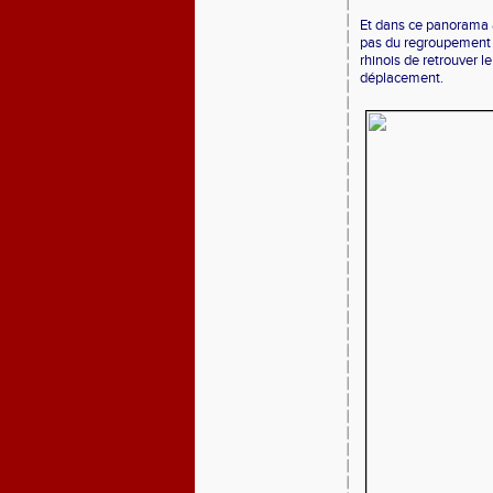
Et dans ce panorama 
pas du regroupement d
rhinois de retrouver l
déplacement.