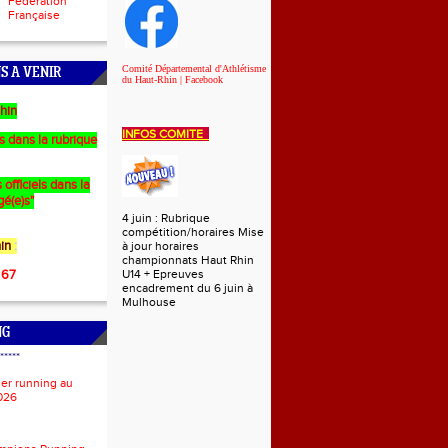
Fédération
Française
Comité Départemental d'Athlétisme
S A VENIR
du Haut-Rhin | Facebook
hin
INFOS COMITE
es dans la rubrique
 officiels dans la
gé(e)s"
4 juin : Rubrique
compétition/horaires Mise
in
:
à jour horaires
championnats Haut Rhin
 67
U14 + Epreuves
encadrement du 6 juin à
Mulhouse
NG
*****
ier running au
026