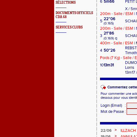
6
5m66
PETIT 
SÉLECTIONS
X / 5m
DOCUMENTS OFFICIELS
200m - Salle / ESM
| 
CDA 68
22''06
5
SCHAU
(0.165)
SERVICES CLUBS
200m - Salle / ESM
| 
21''86
3
SCHAU
q
(0.169)
400m - Salle / ESM
| 
REBS
4
50''26
Timot
Poids (7 Kg) - Salle /
DUMO
10
13m31
Lorris
13m17 /
Commentez cette 
Pour commenter une actual
dessous pour vous identi
Login (Email)
:
Mot de Passe
:
>
22/06
ILLZACH
>
19/06
ANNULAT