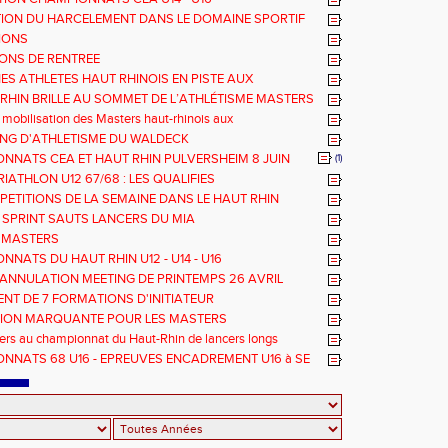
ION DU HARCELEMENT DANS LE DOMAINE SPORTIF
IONS
ONS DE RENTREE
NES ATHLETES HAUT RHINOIS EN PISTE AUX
NNATS DE FRANCE AVENIR
-RHIN BRILLE AU SOMMET DE L’ATHLÉTISME MASTERS
 mobilisation des Masters haut-rhinois aux
nats Grand Est 2025
TING D'ATHLETISME DU WALDECK
NNATS CEA ET HAUT RHIN PULVERSHEIM 8 JUIN
(1)
RIATHLON U12 67/68 : LES QUALIFIES
PETITIONS DE LA SEMAINE DANS LE HAUT RHIN
 SPRINT SAUTS LANCERS DU MIA
 MASTERS
NATS DU HAUT RHIN U12 - U14 - U16
ANNULATION MEETING DE PRINTEMPS 26 AVRIL
NT DE 7 FORMATIONS D'INITIATEUR
TION MARQUANTE POUR LES MASTERS
rs au championnat du Haut-Rhin de lancers longs
NNATS 68 U16 - EPREUVES ENCADREMENT U16 à SE
E