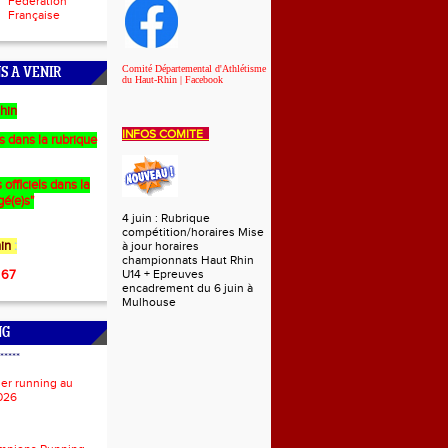
Fédération
Française
Comité Départemental d'Athlétisme
S A VENIR
du Haut-Rhin | Facebook
hin
INFOS COMITE
es dans la rubrique
 officiels dans la
gé(e)s"
4 juin : Rubrique
compétition/horaires Mise
in
:
à jour horaires
championnats Haut Rhin
 67
U14 + Epreuves
encadrement du 6 juin à
Mulhouse
NG
*****
ier running au
026