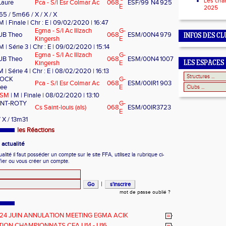
Les cha
Laure
Pca - S/l Esr Colmar Ac
068
ESF/99
N4
925
E
2025
65 / 5m66 / X / X / X
M | Finale | Chr : E | 09/02/2020 | 16:47
Egma - S/l Ac Illzach
G-
B Theo
068
ESM/00
N4
979
INFOS DES CL
Kingersh
E
M | Série 3 | Chr : E | 09/02/2020 | 15:14
Egma - S/l Ac Illzach
G-
B Theo
068
ESM/00
N4
1007
Kingersh
E
LES ESPACES
M | Série 4 | Chr : E | 08/02/2020 | 16:13
TOCK
G-
Pca - S/l Esr Colmar Ac
068
ESM/00
IR1
903
hee
E
 ESM
| M | Finale | 08/02/2020 | 13:10
NT-ROTY
G-
Cs Saint-louis (als)
068
ESM/00
IR3
723
E
 X / 13m31
les Réactions
actualité
ité il faut posséder un compte sur le site FFA, utilisez la rubrique ci-
fier ou vous créer un compte.
|
mot de passe oublié ?
 24 JUIN ANNULATION MEETING EGMA ACIK
ION CHAMPIONNATS CEA U14 - U16