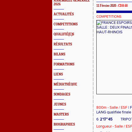
ASSEMBLEE GENERALE
2026
11 Février 2020 -
CDA 68
ACTUALITÉS
COMPETITIONS
COMPETITIONS
QUALIFIÉ(E)S
RÉSULTATS
BILANS
FORMATIONS
LIENS
MÉDIATHÈQUE
SONDAGES
JEUNES
800m - Salle / ESF
| F
LANG qualifiée finale 
MASTERS
6
2'17''45
TRIPOT
BIOGRAPHIES
Longueur - Salle / ES