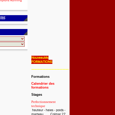
mpions Running
UBS
Nouveautés
FORMATIONS
———————————————————————————
Formations
Calendrier des
formations
Stages
Perfectionnement
technique
hauteur - haies - poids -
marteau Colmar 27