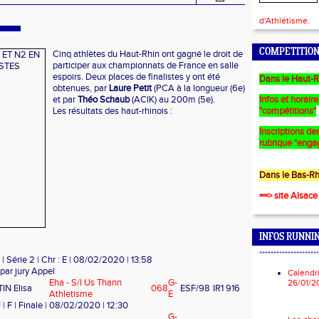
d'Athlétisme.
COMPETITION
Cinq athlètes du Haut-Rhin ont gagné le droit de
participer aux championnats de France en salle
espoirs. Deux places de finalistes y ont été
Dans le Haut-R
obtenues, par
Laure Petit
(PCA à la longueur (6e)
et par
Théo Schaub
(ACIK) au 200m (5e).
Infos et horair
Les résultats des haut-rhinois :
"compétitions"
Inscriptions des
rubrique "enga
Dans le Bas-Rh
==> site Alsace
INFOS RUNNI
*********************
 | Série 2 | Chr : E | 08/02/2020 | 13:58
par jury Appel
Calendr
Eha - S/l Us Thann
G-
26/01/2
IN Elisa
068
ESF/98
IR1
916
Athletisme
E
F
| F | Finale | 08/02/2020 | 12:30
G-