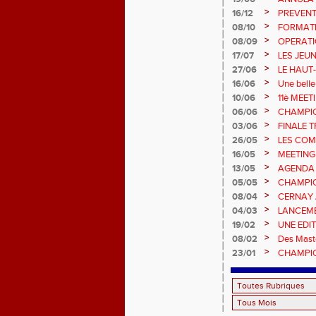
>
16/12
PREVENT
>
08/10
FORMAT
>
08/09
OPERATI
>
17/07
LES JEU
CHAMPIO
>
27/06
LE HAUT
!
>
16/06
Une belle
Champion
>
10/06
11è MEE
>
06/06
CHAMPIO
>
03/06
FINALE T
>
26/05
LES COM
>
16/05
MEETING
>
13/05
AGENDA
>
05/05
CHAMPION
>
08/04
CERNAY 
>
04/03
LANCEME
>
19/02
UNE EDI
>
08/02
Des Maste
>
23/01
CHAMPIO
EN SALL