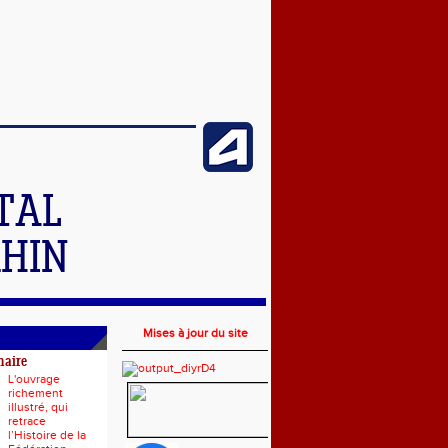
TAL
RHIN
Mises à jour du site
naire
L'ouvrage
richement
illustré, qui
retrace
l’Histoire de la