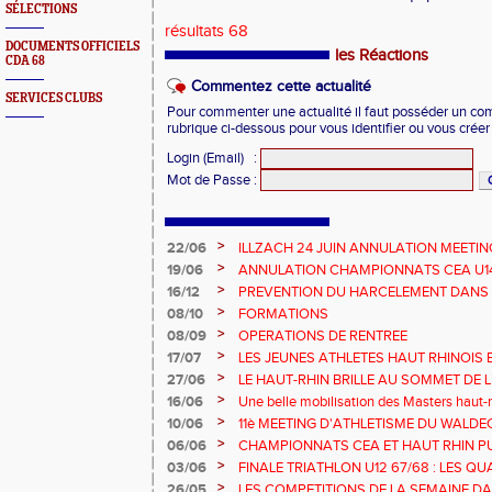
SÉLECTIONS
résultats 68
DOCUMENTS OFFICIELS
les Réactions
CDA 68
Commentez cette actualité
SERVICES CLUBS
Pour commenter une actualité il faut posséder un compt
rubrique ci-dessous pour vous identifier ou vous crée
Login (Email)
:
Mot de Passe
:
>
22/06
ILLZACH 24 JUIN ANNULATION MEETIN
>
19/06
ANNULATION CHAMPIONNATS CEA U14 
>
16/12
PREVENTION DU HARCELEMENT DANS 
>
08/10
FORMATIONS
>
08/09
OPERATIONS DE RENTREE
>
17/07
LES JEUNES ATHLETES HAUT RHINOIS 
CHAMPIONNATS DE FRANCE AVENIR
>
27/06
LE HAUT-RHIN BRILLE AU SOMMET DE 
!
>
16/06
Une belle mobilisation des Masters haut-r
Championnats Grand Est 2025
>
10/06
11è MEETING D'ATHLETISME DU WALDE
>
06/06
CHAMPIONNATS CEA ET HAUT RHIN PU
>
03/06
FINALE TRIATHLON U12 67/68 : LES QUA
>
26/05
LES COMPETITIONS DE LA SEMAINE DA