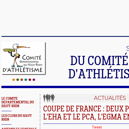
DU COMIT
D'ATHLÉTI
ACTUALITÉS
LE COMITE
DEPARTEMENTAL DU
HAUT-RHIN
COUPE DE FRANCE : DEUX 
L'EHA ET LE PCA, L'EGMA E
LES CLUBS DU HAUT
RHIN
Tweet