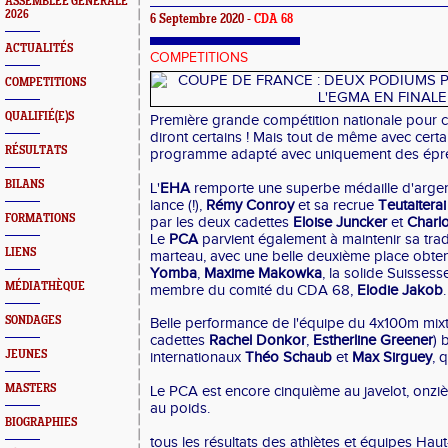
ASSEMBLEE GENERALE
2026
6 Septembre 2020 -
CDA 68
ACTUALITÉS
COMPETITIONS
COMPETITIONS
QUALIFIÉ(E)S
Première grande compétition nationale pour cet
diront certains ! Mais tout de même avec certai
RÉSULTATS
programme adapté avec uniquement des épre
BILANS
L'
EHA
remporte une superbe médaille d'argen
lance (!),
Rémy Conroy
et sa recrue
Teutaiterai
FORMATIONS
par les deux cadettes
Eloise Juncker
et
Charlo
Le
PCA
parvient également à maintenir sa tra
LIENS
marteau, avec une belle deuxième place obte
Yomba
,
Maxime
Makowka
, la solide Suisses
MÉDIATHÈQUE
membre du comité du CDA 68,
Elodie
Jakob
.
SONDAGES
Belle performance de l'équipe du 4x100m mixt
cadettes
Rachel
Donkor
,
Estherline Greener
) 
JEUNES
internationaux
Théo
Schaub
et
Max Sirguey
, 
MASTERS
Le PCA est encore cinquième au javelot, onzi
au poids.
BIOGRAPHIES
tous les résultats des athlètes et équipes Haut