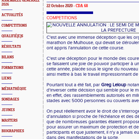
ASSEMBLEE GENERALE
2026
22 Octobre 2020 -
CDA 68
ACTUALITÉS
COMPETITIONS
COMPETITIONS
QUALIFIÉ(E)S
C'est avec une immense déception que les or
marathon de Mulhouse, qui devait se déroule
RÉSULTATS
ont appris l'annulation de cette course.
BILANS
C'est une déception pour le monde des coureur
se faisaient une joie de pouvoir participer à 
FORMATIONS
cette année, placée sous le signe du nouveau 
ainsi mettre à bas le travail impressionnant de
LIENS
Pourtant tout a été fait, par
Greg Leloup
notam
MÉDIATHÈQUE
d'inverser cette décision qui semble pour le m
en effet, des rassemblements autorisés en mil
SONDAGES
stades avec 5000 personnes ou couverts ave
JEUNES
On peut réellement avoir le droit de s'interrog
d'annulation si proche de l'échéance et des dé
MASTERS
que de nombreuses garanties étaient proposé
pour assurer un maximum de protection et de s
BIOGRAPHIES
participants et que justement, il n'y a jamais 
dans des manifestations de la sorte.