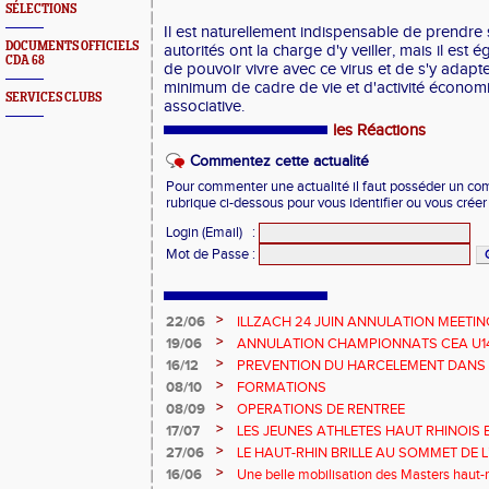
SÉLECTIONS
Il est naturellement indispensable de prendre
DOCUMENTS OFFICIELS
autorités ont la charge d'y veiller, mais il est
CDA 68
de pouvoir vivre avec ce virus et de s'y adapt
minimum de cadre de vie et d'activité économ
SERVICES CLUBS
associative.
les Réactions
Commentez cette actualité
Pour commenter une actualité il faut posséder un compt
rubrique ci-dessous pour vous identifier ou vous crée
Login (Email)
:
Mot de Passe
:
>
22/06
ILLZACH 24 JUIN ANNULATION MEETIN
>
19/06
ANNULATION CHAMPIONNATS CEA U14 
>
16/12
PREVENTION DU HARCELEMENT DANS 
>
08/10
FORMATIONS
>
08/09
OPERATIONS DE RENTREE
>
17/07
LES JEUNES ATHLETES HAUT RHINOIS 
CHAMPIONNATS DE FRANCE AVENIR
>
27/06
LE HAUT-RHIN BRILLE AU SOMMET DE 
!
>
16/06
Une belle mobilisation des Masters haut-r