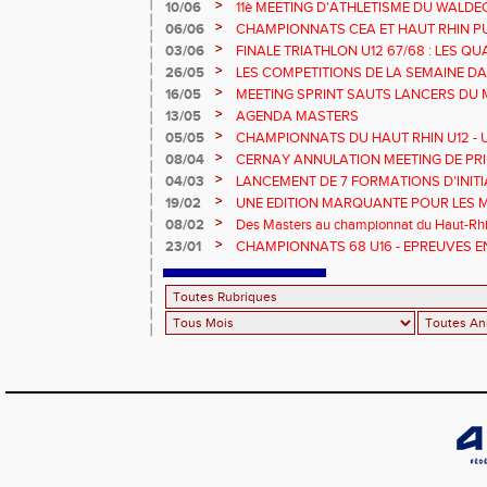
Championnats Grand Est 2025
>
10/06
11è MEETING D'ATHLETISME DU WALDE
>
06/06
CHAMPIONNATS CEA ET HAUT RHIN PU
>
03/06
FINALE TRIATHLON U12 67/68 : LES QUA
>
26/05
LES COMPETITIONS DE LA SEMAINE DA
>
16/05
MEETING SPRINT SAUTS LANCERS DU 
>
13/05
AGENDA MASTERS
>
05/05
CHAMPIONNATS DU HAUT RHIN U12 - U1
>
08/04
CERNAY ANNULATION MEETING DE PRI
>
04/03
LANCEMENT DE 7 FORMATIONS D'INIT
>
19/02
UNE EDITION MARQUANTE POUR LES 
>
08/02
Des Masters au championnat du Haut-Rhi
>
23/01
CHAMPIONNATS 68 U16 - EPREUVES E
EN SALLE