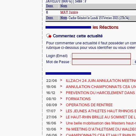
JAVELOT (600 G) | Sexe : F
Doss.
Nom
6
MAY Janice
Doss.
Nom
- Cache Généré le Lundi 15 Février 2021 (23h34)
les Réactions
Commentez cette actualité
Pour commenter une actualité il faut posséder un compt
rubrique ci-dessous pour vous identifier ou vous crée
Login (Email)
:
Mot de Passe
:
>
22/06
ILLZACH 24 JUIN ANNULATION MEETIN
>
19/06
ANNULATION CHAMPIONNATS CEA U14 
>
16/12
PREVENTION DU HARCELEMENT DANS 
>
08/10
FORMATIONS
>
08/09
OPERATIONS DE RENTREE
>
17/07
LES JEUNES ATHLETES HAUT RHINOIS 
CHAMPIONNATS DE FRANCE AVENIR
>
27/06
LE HAUT-RHIN BRILLE AU SOMMET DE 
!
>
16/06
Une belle mobilisation des Masters haut-r
Championnats Grand Est 2025
>
10/06
11è MEETING D'ATHLETISME DU WALDE
>
06/06
CHAMPIONNATS CEA ET HAUT RHIN PU