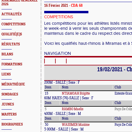
ASSEMBLEE GENERALE
2026
16 Février 2021 -
CDA 68
ACTUALITÉS
COMPETITIONS
Les compétitions pour les athlètes listés minis
COMPETITIONS
le week-end à venir les seuls championnats de
maintenus dans le cadre du respect des directi
QUALIFIÉ(E)S
Voici les qualifiés haut-rhinois à Miramas et 
RÉSULTATS
NAVIGATION
BILANS
FORMATIONS
19/02/2021 - Ch
LIENS
200M - SALLE | Sexe : F
MÉDIATHÈQUE
Doss.
Nom
Club
15
NTIAMOAH Brigitte
Entente Gra
SONDAGES
60M HAIES (76)-SALLE | Sexe : F
Doss.
Nom
Club
JEUNES
5
RAMBO Maelis
Pays De Col
400M - SALLE | Sexe : M
MASTERS
Doss.
Nom
Club
BIOGRAPHIES
30
WASSMER Maxime
Pays De Col
3 000M - SALLE | Sexe : M