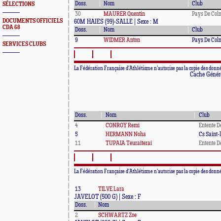
Doss.
Nom
Club
SÉLECTIONS
30
MAURER Quentin
Pays De Col
DOCUMENTS OFFICIELS
60M HAIES (99)-SALLE | Sexe : M
CDA 68
Doss.
Nom
Club
9
WIDMER Anton
Pays De Col
SERVICES CLUBS
La Fédération Française d'Athlétisme n’autorise pas la copie des donné
Cache Généré
Doss.
Nom
Club
4
CONROY Remi
Entente D
5
HERMANN Noha
Cs Saint-l
11
TUPAIA Teuraiterai
Entente D
La Fédération Française d'Athlétisme n’autorise pas la copie des donnée
13
TILVE Lara
JAVELOT (500 G) | Sexe : F
Doss.
Nom
2
SCHWARTZ Zoe