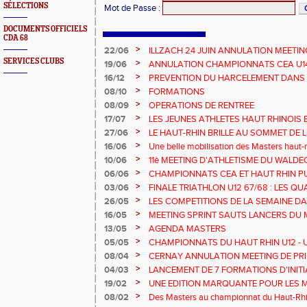
SÉLECTIONS
Mot de Passe
:
DOCUMENTS OFFICIELS
CDA 68
>
22/06
ILLZACH 24 JUIN ANNULATION MEETIN
SERVICES CLUBS
>
19/06
ANNULATION CHAMPIONNATS CEA U14 
>
16/12
PREVENTION DU HARCELEMENT DANS 
>
08/10
FORMATIONS
>
08/09
OPERATIONS DE RENTREE
>
17/07
LES JEUNES ATHLETES HAUT RHINOIS 
CHAMPIONNATS DE FRANCE AVENIR
>
27/06
LE HAUT-RHIN BRILLE AU SOMMET DE 
!
>
16/06
Une belle mobilisation des Masters haut-r
Championnats Grand Est 2025
>
10/06
11è MEETING D'ATHLETISME DU WALDE
>
06/06
CHAMPIONNATS CEA ET HAUT RHIN PU
>
03/06
FINALE TRIATHLON U12 67/68 : LES QUA
>
26/05
LES COMPETITIONS DE LA SEMAINE DA
>
16/05
MEETING SPRINT SAUTS LANCERS DU 
>
13/05
AGENDA MASTERS
>
05/05
CHAMPIONNATS DU HAUT RHIN U12 - U1
>
08/04
CERNAY ANNULATION MEETING DE PRI
>
04/03
LANCEMENT DE 7 FORMATIONS D'INIT
>
19/02
UNE EDITION MARQUANTE POUR LES 
>
08/02
Des Masters au championnat du Haut-Rhi