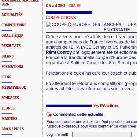
ASSEMBLEE GENERALE
2026
8 Avril 2021 -
CDA 68
ACTUALITÉS
COMPETITIONS
COMPETITIONS
QUALIFIÉ(E)S
Grâce à leurs bons résultats de cet hiver, pou
aux championnats de France hivernaux de lanc
RÉSULTATS
athlètes de l'EHA (ACE Cernay et US Pulversh
Rémi Conroy
ont logiquement été sélectionnés
BILANS
France à la traditionnelle coupe d'Europe des 
organisée à Split en Croatie les 8 et 9 mai pro
FORMATIONS
Félicitations à eux ainsi qu'à leur coach et club
LIENS
En attendant le retour aux compétitions (prog
MÉDIATHÈQUE
autres athlètes, des informations sont à venir.
SONDAGES
les Réactions
JEUNES
Commentez cette actualité
MASTERS
Pour commenter une actualité il faut posséder un compt
rubrique ci-dessous pour vous identifier ou vous crée
BIOGRAPHIES
Login (Email)
: