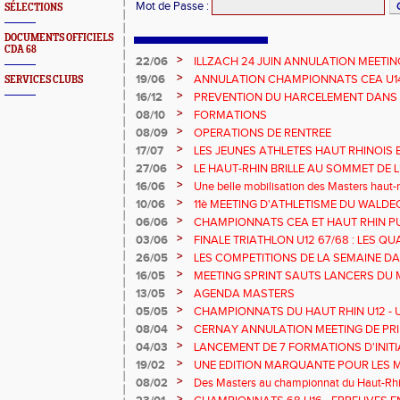
Mot de Passe
:
SÉLECTIONS
DOCUMENTS OFFICIELS
CDA 68
>
22/06
ILLZACH 24 JUIN ANNULATION MEETIN
>
19/06
ANNULATION CHAMPIONNATS CEA U14 
SERVICES CLUBS
>
16/12
PREVENTION DU HARCELEMENT DANS 
>
08/10
FORMATIONS
>
08/09
OPERATIONS DE RENTREE
>
17/07
LES JEUNES ATHLETES HAUT RHINOIS 
CHAMPIONNATS DE FRANCE AVENIR
>
27/06
LE HAUT-RHIN BRILLE AU SOMMET DE 
!
>
16/06
Une belle mobilisation des Masters haut-r
Championnats Grand Est 2025
>
10/06
11è MEETING D'ATHLETISME DU WALDE
>
06/06
CHAMPIONNATS CEA ET HAUT RHIN PU
>
03/06
FINALE TRIATHLON U12 67/68 : LES QUA
>
26/05
LES COMPETITIONS DE LA SEMAINE DA
>
16/05
MEETING SPRINT SAUTS LANCERS DU 
>
13/05
AGENDA MASTERS
>
05/05
CHAMPIONNATS DU HAUT RHIN U12 - U1
>
08/04
CERNAY ANNULATION MEETING DE PRI
>
04/03
LANCEMENT DE 7 FORMATIONS D'INIT
>
19/02
UNE EDITION MARQUANTE POUR LES 
>
08/02
Des Masters au championnat du Haut-Rhi
>