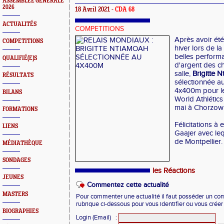
ASSEMBLEE GENERALE
2026
18 Avril 2021 -
CDA 68
ACTUALITÉS
COMPETITIONS
Après avoir été
COMPETITIONS
hiver lors de l
belles perform
QUALIFIÉ(E)S
d'argent des c
salle,
Brigitte 
RÉSULTATS
sélectionnée au
4x400m pour le
BILANS
World Athlétics 
mai à Chorzow
FORMATIONS
Félicitations à
LIENS
Gaajer avec leq
de Montpellier.
MÉDIATHÈQUE
SONDAGES
les Réactions
JEUNES
Commentez cette actualité
MASTERS
Pour commenter une actualité il faut posséder un compt
rubrique ci-dessous pour vous identifier ou vous crée
BIOGRAPHIES
Login (Email)
: