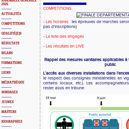
ASSEMBLEE GENERALE
2026
COMPETITIONS
ACTUALITÉS
-
Les horaires
: les épreuves de marches seront
COMPETITIONS
pas d'inscriptions)
QUALIFIÉ(E)S
-
La liste des engagés
RÉSULTATS
-
Les résultats en LIVE
BILANS
Rappel des mesures sanitaires applicables à t
FORMATIONS
public
LIENS
L’accès aux diverses installations dans l’ence
le respect des consignes ministérielles en vi
MÉDIATHÈQUE
certains locaux, etc.). Les accompagnateur
rester assis en tribune.
SONDAGES
JEUNES
MASTERS
BIOGRAPHIES