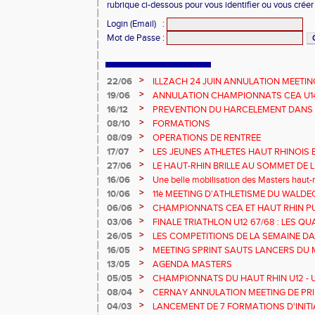
rubrique ci-dessous pour vous identifier ou vous crée
Login (Email)
:
Mot de Passe
:
>
22/06
ILLZACH 24 JUIN ANNULATION MEETIN
>
19/06
ANNULATION CHAMPIONNATS CEA U14 
>
16/12
PREVENTION DU HARCELEMENT DANS 
>
08/10
FORMATIONS
>
08/09
OPERATIONS DE RENTREE
>
17/07
LES JEUNES ATHLETES HAUT RHINOIS 
CHAMPIONNATS DE FRANCE AVENIR
>
27/06
LE HAUT-RHIN BRILLE AU SOMMET DE 
!
>
16/06
Une belle mobilisation des Masters haut-r
Championnats Grand Est 2025
>
10/06
11è MEETING D'ATHLETISME DU WALDE
>
06/06
CHAMPIONNATS CEA ET HAUT RHIN PU
>
03/06
FINALE TRIATHLON U12 67/68 : LES QUA
>
26/05
LES COMPETITIONS DE LA SEMAINE DA
>
16/05
MEETING SPRINT SAUTS LANCERS DU 
>
13/05
AGENDA MASTERS
>
05/05
CHAMPIONNATS DU HAUT RHIN U12 - U1
>
08/04
CERNAY ANNULATION MEETING DE PRI
>
04/03
LANCEMENT DE 7 FORMATIONS D'INIT