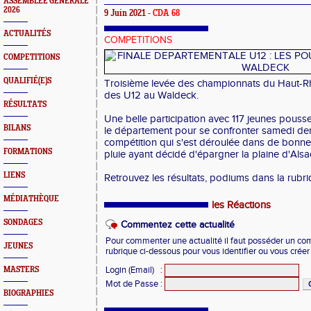
ASSEMBLEE GENERALE
2026
9 Juin 2021 -
CDA 68
ACTUALITÉS
COMPETITIONS
COMPETITIONS
QUALIFIÉ(E)S
Troisième levée des championnats du Haut-Rhi
des U12 au Waldeck.
RÉSULTATS
Une belle participation avec 117 jeunes pouss
BILANS
le département pour se confronter samedi dern
compétition qui s'est déroulée dans de bonne
FORMATIONS
pluie ayant décidé d'épargner la plaine d'Alsa
LIENS
Retrouvez les résultats, podiums dans la rubri
MÉDIATHÈQUE
les Réactions
SONDAGES
Commentez cette actualité
Pour commenter une actualité il faut posséder un compt
JEUNES
rubrique ci-dessous pour vous identifier ou vous crée
Login (Email)
:
MASTERS
Mot de Passe
:
BIOGRAPHIES