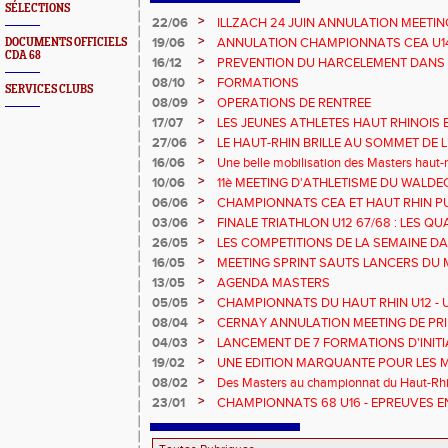
SÉLECTIONS
>
22/06
ILLZACH 24 JUIN ANNULATION MEETIN
>
19/06
ANNULATION CHAMPIONNATS CEA U14 
DOCUMENTS OFFICIELS
CDA 68
>
16/12
PREVENTION DU HARCELEMENT DANS 
>
08/10
FORMATIONS
SERVICES CLUBS
>
08/09
OPERATIONS DE RENTREE
>
17/07
LES JEUNES ATHLETES HAUT RHINOIS 
CHAMPIONNATS DE FRANCE AVENIR
>
27/06
LE HAUT-RHIN BRILLE AU SOMMET DE 
!
>
16/06
Une belle mobilisation des Masters haut-r
Championnats Grand Est 2025
>
10/06
11è MEETING D'ATHLETISME DU WALDE
>
06/06
CHAMPIONNATS CEA ET HAUT RHIN PU
>
03/06
FINALE TRIATHLON U12 67/68 : LES QUA
>
26/05
LES COMPETITIONS DE LA SEMAINE DA
>
16/05
MEETING SPRINT SAUTS LANCERS DU 
>
13/05
AGENDA MASTERS
>
05/05
CHAMPIONNATS DU HAUT RHIN U12 - U1
>
08/04
CERNAY ANNULATION MEETING DE PRI
>
04/03
LANCEMENT DE 7 FORMATIONS D'INIT
>
19/02
UNE EDITION MARQUANTE POUR LES 
>
08/02
Des Masters au championnat du Haut-Rhi
>
23/01
CHAMPIONNATS 68 U16 - EPREUVES E
EN SALLE