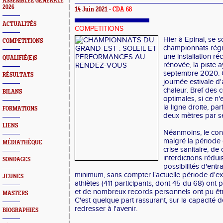
ASSEMBLEE GENERALE
2026
14 Juin 2021 -
CDA 68
ACTUALITÉS
COMPETITIONS
Hier à Epinal, se s
COMPETITIONS
championnats régi
une installation r
QUALIFIÉ(E)S
rénovée, la piste 
septembre 2020. C
RÉSULTATS
journée estivale d
chaleur. Bref des 
BILANS
optimales, si ce n'
la ligne droite, pa
FORMATIONS
deux mètres par s
LIENS
Néanmoins, le con
malgré la période
MÉDIATHÈQUE
crise sanitaire, de
interdictions rédui
SONDAGES
possibilités d'entra
minimum, sans compter l'actuelle période d'
JEUNES
athlètes (411 participants, dont 45 du 68) ont 
et de nombreux records personnels ont pu êt
MASTERS
C'est quelque part rassurant, sur la capacité 
redresser à l'avenir.
BIOGRAPHIES