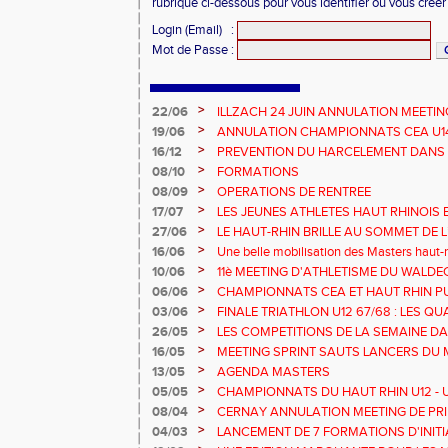
rubrique ci-dessous pour vous identifier ou vous crée
Login (Email)
:
Mot de Passe
:
>
22/06
ILLZACH 24 JUIN ANNULATION MEETIN
>
19/06
ANNULATION CHAMPIONNATS CEA U14 
>
16/12
PREVENTION DU HARCELEMENT DANS 
>
08/10
FORMATIONS
>
08/09
OPERATIONS DE RENTREE
>
17/07
LES JEUNES ATHLETES HAUT RHINOIS 
CHAMPIONNATS DE FRANCE AVENIR
>
27/06
LE HAUT-RHIN BRILLE AU SOMMET DE 
!
>
16/06
Une belle mobilisation des Masters haut-r
Championnats Grand Est 2025
>
10/06
11è MEETING D'ATHLETISME DU WALDE
>
06/06
CHAMPIONNATS CEA ET HAUT RHIN PU
>
03/06
FINALE TRIATHLON U12 67/68 : LES QUA
>
26/05
LES COMPETITIONS DE LA SEMAINE DA
>
16/05
MEETING SPRINT SAUTS LANCERS DU 
>
13/05
AGENDA MASTERS
>
05/05
CHAMPIONNATS DU HAUT RHIN U12 - U1
>
08/04
CERNAY ANNULATION MEETING DE PRI
>
04/03
LANCEMENT DE 7 FORMATIONS D'INIT