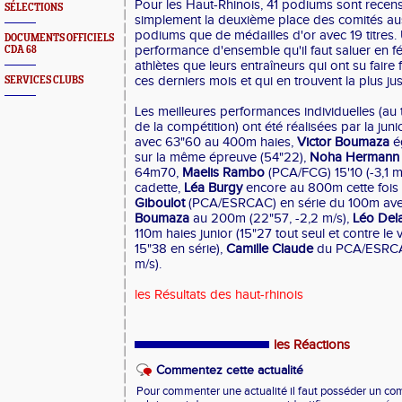
Pour les Haut-Rhinois, 41 podiums sont recensé
SÉLECTIONS
simplement la deuxième place des comités au
podiums que de médailles d'or avec 19 titres. 
DOCUMENTS OFFICIELS
performance d'ensemble qu'il faut saluer en fél
CDA 68
athlètes que leurs entraîneurs qui ont su faire 
ces derniers mois et qui en trouvent la plus j
SERVICES CLUBS
Les meilleures performances individuelles (au
de la compétition) ont été réalisées par la jun
avec 63"60 au 400m haies,
Victor Boumaza
é
sur la même épreuve (54"22),
Noha Hermann
64m70,
Maelis Rambo
(PCA/FCG) 15'10 (-3,1 m
cadette,
Léa Burgy
encore au 800m cette fois 
Giboulot
(PCA/ESRCAC) en série du 100m avec
Boumaza
au 200m (22"57, -2,2 m/s),
Léo Dela
110m haies junior (15"27 tout seul et contre le 
15"38 en série),
Camille Claude
du PCA/ESRCAC
m/s).
les Résultats des haut-rhinois
les Réactions
Commentez cette actualité
Pour commenter une actualité il faut posséder un compt