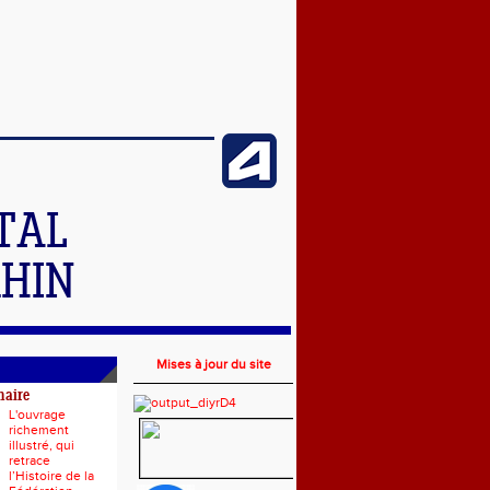
TAL
RHIN
Mises à jour du site
naire
L'ouvrage
richement
illustré, qui
retrace
l’Histoire de la