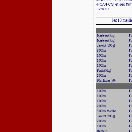
(PCA/FCG) et ses 11m
32m20.
les 10 meill
Marteau (3 kg)
Fi
Marteau (3 kg)
Fi
Javelot (500 g)
Fi
2 000m
Fi
1 000m
Fi
1 000m
Fi
1 000m
Fi
Poids (3 kg)
Fi
1 000m
Fi
80m Haies (76)
Fi
1 000m
Fi
1 000m
Fi
1 000m
Fi
2 000m
Fi
3 000m Marche
Fi
Javelot (600 g)
Fi
2 000m
Fi
1 000m
Fi
Hauteur
Fi