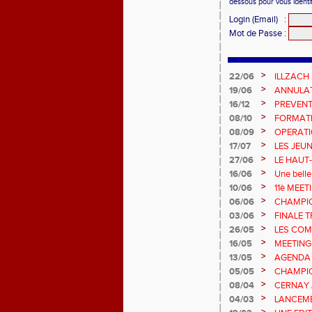
dessous pour vous identi
Login (Email)
:
Mot de Passe
:
>
22/06
ILLZACH
>
19/06
ANNULAT
>
16/12
PREVENT
>
08/10
FORMAT
>
08/09
OPERATI
>
17/07
LES JEU
CHAMPIO
>
27/06
LE HAUT
!
>
16/06
Une belle
Champion
>
10/06
11è MEE
>
06/06
CHAMPIO
>
03/06
FINALE T
>
26/05
LES COM
>
16/05
MEETING
>
13/05
AGENDA
>
05/05
CHAMPION
>
08/04
CERNAY 
>
04/03
LANCEME