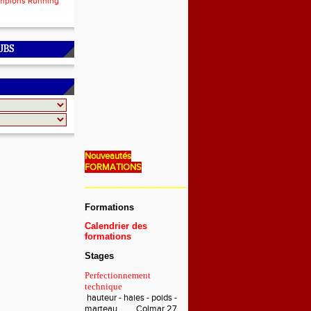
mpions Running
UBS
Nouveautés
FORMATIONS
———————————————————————————
Formations
Calendrier des
formations
Stages
Perfectionnement
technique
hauteur - haies - poids -
marteau Colmar 27