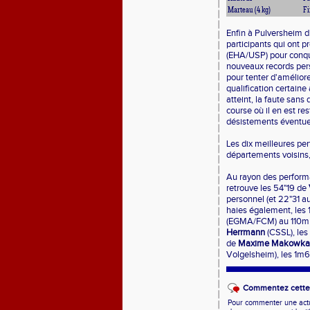
Marteau (4 kg)
Fi
Enfin à Pulversheim d
participants qui ont pr
(EHA/USP) pour conqué
nouveaux records per
pour tenter d'amélior
qualification certaine
atteint, la faute sans
course où il en est re
désistements éventue
Les dix meilleures pe
départements voisins, 
Au rayon des performa
retrouve les 54"19 de
personnel (et 22"31 
haies également, les 
(EGMA/FCM) au 110m ha
Herrmann
(CSSL), les
de
Maxime Makowka
Volgelsheim), les 1m
Commentez cette 
Pour commenter une actual