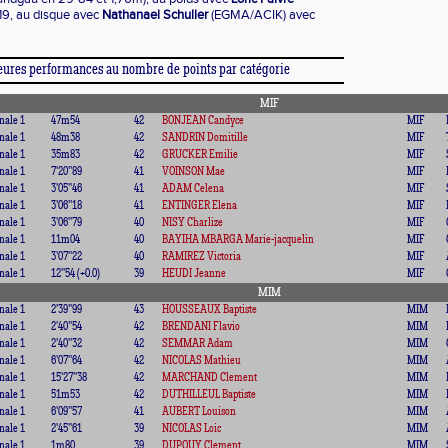
19, au disque avec
Nathanael Schuller
(EGMA/ACIK) avec
eures performances au nombre de points par catégorie
MIF
nale 1
47m54
42
BONJEAN Candyce
MIF
nale 1
48m38
42
SANDRIN Domitille
MIF
nale 1
35m83
42
GRUCKER Emilie
MIF
nale 1
7'20''89
41
VOINSON Mae
MIF
nale 1
3'05''46
41
ADAM Celena
MIF
nale 1
3'06''18
41
ENTINGER Elena
MIF
nale 1
3'06''79
40
NISY Charlize
MIF
nale 1
11m04
40
BAYIHA MBARGA Marie-jacquelin
MIF
nale 1
3'07''22
40
RAMIREZ Victoria
MIF
nale 1
12''54 (+0.0)
39
HEUDI Jeanne
MIF
MIM
nale 1
2'39''99
43
HOUSSEAUX Baptiste
MIM
nale 1
2'40''54
42
BRENDANI Flavio
MIM
nale 1
2'40''32
42
SEMMAR Adam
MIM
nale 1
6'07''64
42
NICOLAS Mathieu
MIM
nale 1
15'27''38
42
MARCHAND Clement
MIM
nale 1
51m53
42
DUTHILLEUL Baptiste
MIM
nale 1
6'09''57
41
AUBERT Louison
MIM
nale 1
2'45''61
39
NICOLAS Loic
MIM
nale 1
1m80
39
DUPOUY Clement
MIM