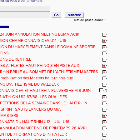
fier ou vous créer un compte.
|
mot de passe oublié ?
 24 JUIN ANNULATION MEETING EGMA ACIK
ION CHAMPIONNATS CEA U14 - U16
ION DU HARCELEMENT DANS LE DOMAINE SPORTIF
IONS
ONS DE RENTREE
NES ATHLETES HAUT RHINOIS EN PISTE AUX
NNATS DE FRANCE AVENIR
-RHIN BRILLE AU SOMMET DE L’ATHLÉTISME MASTERS
 mobilisation des Masters haut-rhinois aux
nats Grand Est 2025
TING D'ATHLETISME DU WALDECK
NNATS CEA ET HAUT RHIN PULVERSHEIM 8 JUIN
(1)
RIATHLON U12 67/68 : LES QUALIFIES
PETITIONS DE LA SEMAINE DANS LE HAUT RHIN
 SPRINT SAUTS LANCERS DU MIA
 MASTERS
NATS DU HAUT RHIN U12 - U14 - U16
ANNULATION MEETING DE PRINTEMPS 26 AVRIL
NT DE 7 FORMATIONS D'INITIATEUR