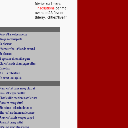
février au 1 mars
Inscriptions
par mail
avant le 23 février
thierry.lichtle@live.fr
Pca - s/l a. volgelsheim
Troyes omnisports
Sr obernai
Htemeurthe - s/l ac de saint d
Sr obernai
E sportive thionville-yutz
Cla - s/l ca de champigneulles
Ca sedan
A.s.l. la robertsau
Cs saint-louis (als)
Nam - s/l st max essey club at
Pca - s/l fc guebwiller
Charleville mezieres athletism
As saint remy vittel
Efs reims - s/l saint brice co
Eha - s/l us thann athletisme
Avec - s/l athle vosges pays d
As saint remy vittel
S2a - s/l asptt strasbourg