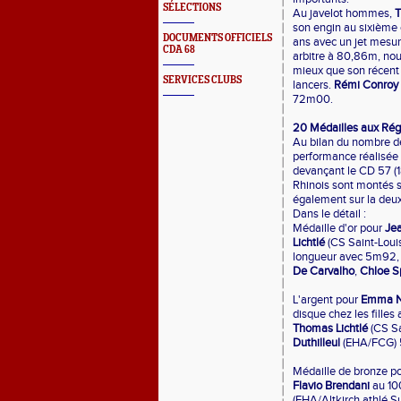
SÉLECTIONS
Au javelot hommes,
T
son engin au sixième 
DOCUMENTS OFFICIELS
ans avec un jet mesuré
CDA 68
arbitre à 80,86m, nou
mieux que son récent 
SERVICES CLUBS
lancers.
Rémi Conroy
72m00.
20 Médailles aux Rég
Au bilan du nombre de
performance réalisée p
devançant le CD 57 (1
Rhinois sont montés s
également sur la deuxi
Dans le détail :
Médaille d'or pour
Je
Lichtlé
(CS Saint-Loui
longueur avec 5m92, 
De Carvalho
,
Chloe S
L'argent pour
Emma Ni
disque chez les filles
Thomas Lichtlé
(CS Sa
Duthilleul
(EHA/FCG) 5
Médaille de bronze p
Flavio Brendani
au 10
(EHA/Altkirch athlé 