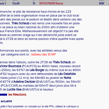
nale 1
51m98
39
ROYER PIRONI Nathan
MIM
imanche, le plat de résistance haut-rhinois et les 225
ofité de la belle organisation mise en place par le club local
rir des places sur le podium et établir dans certains cas des
sonnels.
Théo Schaub
s'est remis une nouvelle fois en piste
er sa place au bilan national du 200m afin d'obtenir une
 aux France Elite. Malheureusement cet objectif n'a pas été
 doute au premier orage qui s'est déclenché juste avant sa
sté à 21"28 et donc en bonne position d'être qualifié mais après
ls.
rformances aux points, avec les athlètes venus des
par catégorie sont ici :
tableau des 10 MP
nces dans l'absolu, outre les 21"28 de
Théo Schaub
, on
Victor Boumaza
(PCA/FCG) au 400m haies, nouveau record
au 200m), les 63"67 de
Léa Burger
du même club et au 400m
14"92 toujours avec du vent défavorable de
Léo Delafolie
ies junior (-1,2 m/s), les 64m80 au javelot de
Noha
 4'43"74 d'
Adeline Dantzer
(EHA/UST) au 1500m, les 59m51
(PCA/CCAR) au marteau (et 60m17 deux jours plus tôt à
65 de
Lucille Xae
(EHA/UST) à la hauteur.
les Réactions
actualité
ité il faut posséder un compte sur le site FFA, utilisez la rubrique ci-