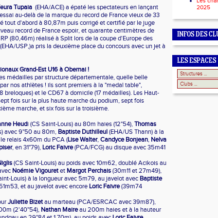
Les cha
eura Tupaia
(EHA/ACE) a épaté les spectateurs en lançant
2025
essai au-delà de la marque du record de France vieux de 33
 tout d'abord à 80,87m puis corrigé et certifié par le juge
veau record de France espoir, et quarante centimètres de
INFOS DES CL
RP (80,46m) réalisé à Split lors de la coupe d'Europe des
(EHA/USP,)a pris la deuxième place du concours avec un jet à
LES ESPACES
ionaux Grand-Est U16 à Obernai !
s médailles par structure départementale, quelle belle
ar nos athlètes ! ils sont premiers à la "medal table",
8 breloques) et le CD67 à domicile (17 médailles). Les Haut-
ept fois sur la plus haute marche du podium, sept fois
ème marche, et six fois sur la troisième.
anne Heud
i (CS Saint-Louis) au 80m haies (12"54),
Thomas
s) avec 9"50 au 80m,
Baptiste Duthilleul
(EHA/US Thann) à la
le relais 4x60m du PCA (
Lise Walter
,
Candyce
Bonjean
,
Nelva
piser
, en 31"79),
Loric Faivre
(PCA/FCG) au disque avec 35m41
glis
(CS Saint-Louis) au poids avec 10m62, doublé Acikois au
 avec
Noémie Vigouret
et
Margot Perchais
(30m11 et 27m49),
int-Louis) à la longueur avec 5m79, au javelot avec
Baptiste
1m53, et au javelot avec encore
Loric Faivre
(39m74
our
Juliette Bizet
au marteau (PCA/ESRCAC avec 39m87),
00m (2'40"54),
Nathan Maire
au 200m haies et à la hauteur
Sundgau en 29"84 et 1,70m), au poids avec
Loric Faivre