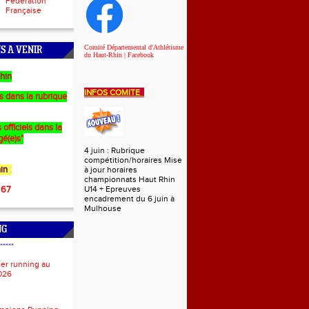
Fédération
Française
Comité Départemental d'Athlétisme
S A VENIR
du Haut-Rhin | Facebook
hin
INFOS COMITE
es dans la rubrique
 officiels dans la
gé(e)s"
4 juin : Rubrique
compétition/horaires Mise
in
:
à jour horaires
championnats Haut Rhin
 67
U14 + Epreuves
encadrement du 6 juin à
Mulhouse
NG
*****
ier running au
026