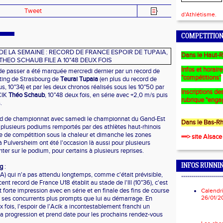
Tweet
d'Athlétisme.
COMPETITION
Dans le Haut-R
Infos et horair
de passer a été marquée mercredi dernier par un record de
"compétitions"
ting de Strasbourg de
Teurai Tupaia
(en plus du record de
us, 10"34) et par les deux chronos réalisés sous les 10"50 par
Inscriptions des
CIK
Théo Schaub
, 10"48 deux fois, en série avec +2,0 m/s puis
rubrique "enga
.
d de championnat avec samedi le championnat du Gand-Est
Dans le Bas-Rh
plusieurs podiums remportés par des athlètes haut-rhinois
e de compétition sous la chaleur et dimanche les zones
==> site Alsace
 Pulversheim ont été l'occasion là aussi pour plusieurs
er sur le podium, pour certains à plusieurs reprises.
INFOS RUNNI
g
:
A) qui n'a pas attendu longtemps, comme c'était prévisible,
*********************
ent record de France U18 établit au stade de l'Ill (10"36), c'est
t forte impression avec en série et en finale des fins de course
Calendr
26/01/2
ur ses concurrents plus prompts que lui au démarrage. En
 fois, l'espoir de l'Acik a incontestablement franchi un
a progression et prend date pour les prochains rendez-vous