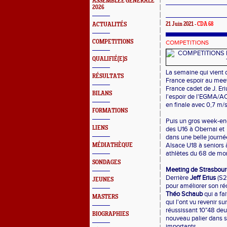
ASSEMBLEE GENERALE
2026
ACTUALITÉS
21 Juin 2021 -
CDA 68
COMPETITIONS
COMPETITIONS
QUALIFIÉ(E)S
La semaine qui vient 
RÉSULTATS
France espoir au mee
France cadet de J. Eri
BILANS
l'espoir de l'EGMA/A
en finale avec 0,7 m/s
FORMATIONS
Puis un gros week-en
LIENS
des U16 à Obernai et 
dans une belle journé
Alsace U18 à seniors à
MÉDIATHÈQUE
athlètes du 68 de mont
SONDAGES
Meeting de Strasbour
Derrière
Jeff Erius
(S2
JEUNES
pour améliorer son réc
Théo Schaub
qui a fai
MASTERS
qui l'ont vu revenir s
réussissant 10"48 deux
BIOGRAPHIES
nouveau palier dans s
importants.