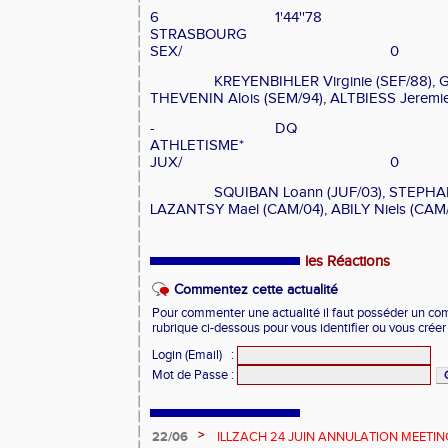
6
1'44''78
STRASBOURG
SEX/
0
KREYENBIHLER Virginie (SEF/88), G
THEVENIN Alois (SEM/94), ALTBIESS Jeremi
-
DQ
ATHLETISME*
JUX/
0
SQUIBAN Loann (JUF/03), STEPHAN 
LAZANTSY Mael (CAM/04), ABILY Niels (CAM
les Réactions
Commentez cette actualité
Pour commenter une actualité il faut posséder un compt
rubrique ci-dessous pour vous identifier ou vous crée
Login (Email)
:
Mot de Passe
:
>
22/06
ILLZACH 24 JUIN ANNULATION MEETIN