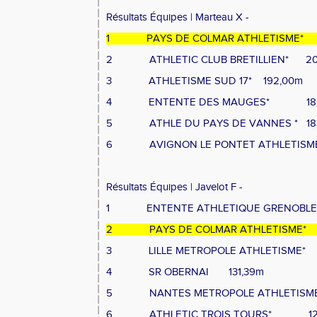
Résultats Équipes | Marteau X -
1
PAYS DE COLMAR ATHLETISME*
2
ATHLETIC CLUB BRETILLIEN*
20
3
ATHLETISME SUD 17*
192,00m
4
ENTENTE DES MAUGES*
1
5
ATHLE DU PAYS DE VANNES *
1
6
AVIGNON LE PONTET ATHLETISM
Résultats Équipes | Javelot F -
1
ENTENTE ATHLETIQUE GRENOBLE
2
PAYS DE COLMAR ATHLETISME*
3
LILLE METROPOLE ATHLETISME*
4
SR OBERNAI
131,39m
5
NANTES METROPOLE ATHLETISM
6
ATHLETIC TROIS TOURS*
1