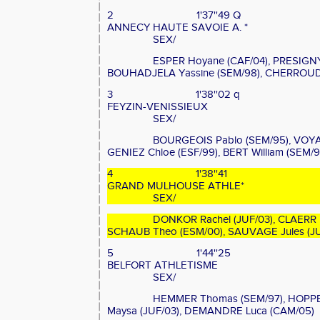
2
1'37''49 Q
ANNECY HAUTE SAVOIE A. *
SEX/
ESPER Hoyane (CAF/04), PRESIGNY 
BOUHADJELA Yassine (SEM/98), CHERROUD 
3
1'38''02 q
FEYZIN-VENISSIEUX
SEX/
BOURGEOIS Pablo (SEM/95), VOYAN
GENIEZ Chloe (ESF/99), BERT William (SEM/9
4
1'38''41
GRAND MULHOUSE ATHLE*
SEX/
DONKOR Rachel (JUF/03), CLAERR M
SCHAUB Theo (ESM/00), SAUVAGE Jules (J
5
1'44''25
BELFORT ATHLETISME
SEX/
HEMMER Thomas (SEM/97), HOPPE
Maysa (JUF/03), DEMANDRE Luca (CAM/05)