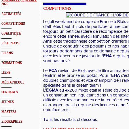
ASSEMBLEE GENERALE
2026
COMPETITIONS
ACTUALITÉS
Le joli week-end de coupe de France à Blois
COMPETITIONS
d'athlètes haut-rhinois de participer à une co
toujours un petit caractère de récompense de 
QUALIFIÉ(E)S
encore cette année, avec l'annulation des inte
Ainsi cette traditionnelle compétition d'arrière
RÉSULTATS
unique de conquérir des podiums et nos habit
toujours performants dans ce domaine depui
BILANS
avec les lanceurs de javelot de
l'EHA
depuis q
sont pas privé.
FORMATIONS
Le
PCA
revient de Blois avec le titre au martea
LIENS
féminin et le bronze au poids. Pour
l'EHA
c'es
doubles champions et vice champion de France 
MÉDIATHÈQUE
spécialité dans la dream team !
L'EGMA
au 4x200 mixte était la seule équipe a
SONDAGES
un constat un rien inquiétant dans un contexte
difficile avec les contraintes de la rentrée due
JEUNES
n'arrangent pas la reprise des licences et ne fa
entraînements.
MASTERS
Tous les résultats ci-dessous.
BIOGRAPHIES