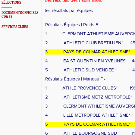
Les résultats des haut-rhinois
SÉLECTIONS
les résultats par équipes :
DOCUMENTS OFFICIELS
CDA 68
Résultats Équipes | Poids F -
SERVICES CLUBS
1
CLERMONT ATHLETISME AUVERGN
2
ATHLETIC CLUB BRETILLIEN*
4
3
PAYS DE COLMAR ATHLETISME*
4
EA ST QUENTIN EN YVELINES
4
5
ATHLETIC SUD VENDEE *
4
Résultats Équipes | Marteau F -
1
ATHLE PROVENCE CLUBS*
19
2
ATHLETISME METZ METROPOLE*
3
CLERMONT ATHLETISME AUVERGN
4
LILLE METROPOLE ATHLETISME*
5
PAYS DE COLMAR ATHLETISME*
6
ATHLE BOURGOGNE SUD
1