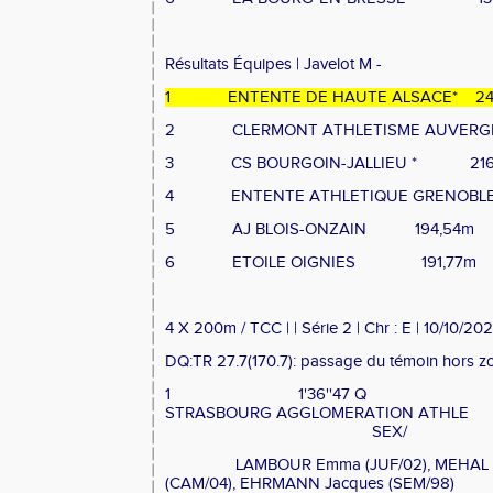
Résultats Équipes | Javelot M -
1
ENTENTE DE HAUTE ALSACE*
2
2
CLERMONT ATHLETISME AUVERG
3
CS BOURGOIN-JALLIEU *
21
4
ENTENTE ATHLETIQUE GRENOBLE
5
AJ BLOIS-ONZAIN
194,54m
6
ETOILE OIGNIES
191,77m
4 X 200m / TCC | | Série 2 | Chr : E | 10/10/202
DQ:TR 27.7(170.7): passage du témoin hors zo
1
1'36''47 Q
STRASBOURG AGGLOMERATION ATHLE
SEX/
LAMBOUR Emma (JUF/02), MEHAL Le
(CAM/04), EHRMANN Jacques (SEM/98)