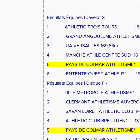
Résultats Équipes | Javelot X -
1
ATHLETIC TROIS TOURS*
18
2
GRAND ANGOULEME ATHLETISM
3
UA VERSAILLES
169,83m
4
MANCHE ATHLE CENTRE SUD*
16
5
PAYS DE COLMAR ATHLETISME*
6
ENTENTE OUEST ATHLE 13*
1
Résultats Équipes | Disque F -
1
LILLE METROPOLE ATHLETISME*
2
CLERMONT ATHLETISME AUVERG
3
SARAN LOIRET ATHLETIC CLUB
1
4
ATHLETIC CLUB BRETILLIEN*
13
5
PAYS DE COLMAR ATHLETISME*
6
EA BOURG-EN-BRESSE*
1