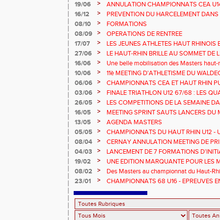
>
19/06
ANNULATION CHAMPIONNATS CEA U14 
>
16/12
PREVENTION DU HARCELEMENT DANS 
>
08/10
FORMATIONS
>
08/09
OPERATIONS DE RENTREE
>
17/07
LES JEUNES ATHLETES HAUT RHINOIS 
CHAMPIONNATS DE FRANCE AVENIR
>
27/06
LE HAUT-RHIN BRILLE AU SOMMET DE 
!
>
16/06
Une belle mobilisation des Masters haut-r
Championnats Grand Est 2025
>
10/06
11è MEETING D'ATHLETISME DU WALDE
>
06/06
CHAMPIONNATS CEA ET HAUT RHIN PU
>
03/06
FINALE TRIATHLON U12 67/68 : LES QUA
>
26/05
LES COMPETITIONS DE LA SEMAINE DA
>
16/05
MEETING SPRINT SAUTS LANCERS DU 
>
13/05
AGENDA MASTERS
>
05/05
CHAMPIONNATS DU HAUT RHIN U12 - U1
>
08/04
CERNAY ANNULATION MEETING DE PRI
>
04/03
LANCEMENT DE 7 FORMATIONS D'INIT
>
19/02
UNE EDITION MARQUANTE POUR LES 
>
08/02
Des Masters au championnat du Haut-Rhi
>
23/01
CHAMPIONNATS 68 U16 - EPREUVES E
EN SALLE