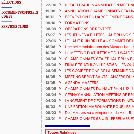
SÉLECTIONS
>
22/06
ILLZACH 24 JUIN ANNULATION MEETIN
>
19/06
ANNULATION CHAMPIONNATS CEA U14 
DOCUMENTS OFFICIELS
>
CDA 68
16/12
PREVENTION DU HARCELEMENT DANS 
>
08/10
FORMATIONS
SERVICES CLUBS
>
08/09
OPERATIONS DE RENTREE
>
17/07
LES JEUNES ATHLETES HAUT RHINOIS 
CHAMPIONNATS DE FRANCE AVENIR
>
27/06
LE HAUT-RHIN BRILLE AU SOMMET DE 
!
>
16/06
Une belle mobilisation des Masters haut-r
Championnats Grand Est 2025
>
10/06
11è MEETING D'ATHLETISME DU WALDE
>
06/06
CHAMPIONNATS CEA ET HAUT RHIN PU
>
03/06
FINALE TRIATHLON U12 67/68 : LES QUA
>
26/05
LES COMPETITIONS DE LA SEMAINE DA
>
16/05
MEETING SPRINT SAUTS LANCERS DU 
>
13/05
AGENDA MASTERS
>
05/05
CHAMPIONNATS DU HAUT RHIN U12 - U1
>
08/04
CERNAY ANNULATION MEETING DE PRI
>
04/03
LANCEMENT DE 7 FORMATIONS D'INIT
>
19/02
UNE EDITION MARQUANTE POUR LES 
>
08/02
Des Masters au championnat du Haut-Rhi
>
23/01
CHAMPIONNATS 68 U16 - EPREUVES E
EN SALLE