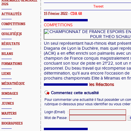
ASSEMBLEE GENERALE
2026
Tweet
15 Février 2022 -
CDA 68
ACTUALITÉS
COMPETITIONS
COMPETITIONS
QUALIFIÉ(E)S
Un seul représentant haut-rhinois était présen
RÉSULTATS
Diagana de Lyon la Duchère, mais quel représ
(ACIK) a en effet enrichi son palmarès avec un
BILANS
champion de France conquis magistralement s
concluant son tour de piste en 21"22, soit un
FORMATIONS
personnel. Du beau travail qui récompense sa
détermination, qu'il aura encore l'occasion de
LIENS
prochains championnats Elite à Miramas en fi
MÉDIATHÈQUE
les Réactions
Commentez cette actualité
SONDAGES
Pour commenter une actualité il faut posséder un compt
JEUNES
rubrique ci-dessous pour vous identifier ou vous crée
Login (Email)
:
MASTERS
Mot de Passe
:
BIOGRAPHIES