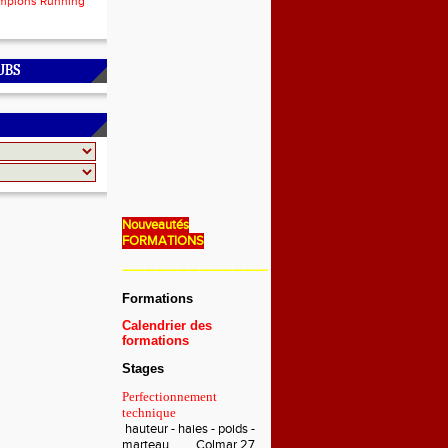
mpions Running
UBS
Nouveautés
FORMATIONS
———————————————————————————
Formations
Calendrier des
formations
Stages
Perfectionnement
technique
hauteur - haies - poids -
marteau Colmar 27