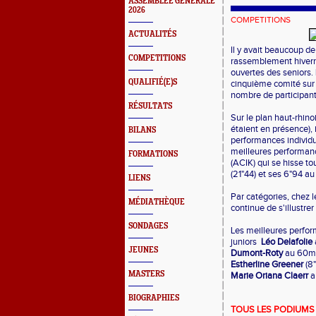
ASSEMBLEE GENERALE
2026
COMPETITIONS
ACTUALITÉS
Il y avait beaucoup d
COMPETITIONS
rassemblement hiverna
ouvertes des seniors.
QUALIFIÉ(E)S
cinquième comité sur l
nombre de participants
RÉSULTATS
Sur le plan haut-rhino
étaient en présence), 
BILANS
performances individu
meilleures performanc
FORMATIONS
(ACIK) qui se hisse t
(21"44) et ses 6"94 a
LIENS
Par catégories, chez 
MÉDIATHÈQUE
continue de s'illustre
SONDAGES
Les meilleures perfor
juniors
Léo Delafolie
JEUNES
Dumont-Roty
au 60m 
Estherline Greener
(8"
MASTERS
Marie Oriana Claerr
a
BIOGRAPHIES
TOUS LES PODIUMS