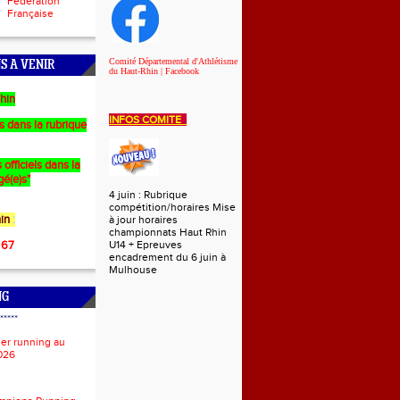
Fédération
Française
Comité Départemental d'Athlétisme
S A VENIR
du Haut-Rhin | Facebook
hin
INFOS COMITE
es dans la rubrique
 officiels dans la
gé(e)s"
4 juin : Rubrique
compétition/horaires Mise
in
:
à jour horaires
championnats Haut Rhin
 67
U14 + Epreuves
encadrement du 6 juin à
Mulhouse
NG
*****
ier running au
026