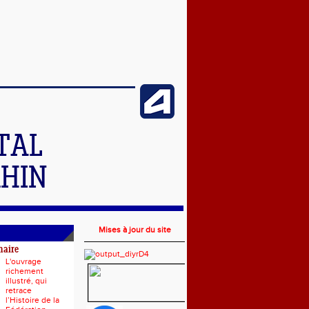
TAL
RHIN
Mises à jour du site
naire
L'ouvrage
richement
illustré, qui
retrace
l’Histoire de la