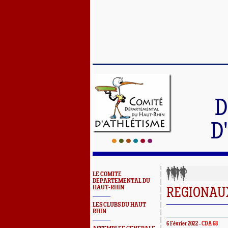
D
D
LE COMITE
DEPARTEMENTAL DU
HAUT-RHIN
REGIONAUX
LES CLUBS DU HAUT
RHIN
6 Février 2022 -
CDA 68