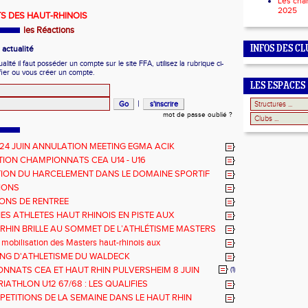
Les cha
2025
S DES HAUT-RHINOIS
les Réactions
actualité
INFOS DES CL
ité il faut posséder un compte sur le site FFA, utilisez la rubrique ci-
fier ou vous créer un compte.
LES ESPACES
|
mot de passe oublié ?
 24 JUIN ANNULATION MEETING EGMA ACIK
ION CHAMPIONNATS CEA U14 - U16
ION DU HARCELEMENT DANS LE DOMAINE SPORTIF
IONS
ONS DE RENTREE
NES ATHLETES HAUT RHINOIS EN PISTE AUX
NNATS DE FRANCE AVENIR
-RHIN BRILLE AU SOMMET DE L’ATHLÉTISME MASTERS
 mobilisation des Masters haut-rhinois aux
nats Grand Est 2025
TING D'ATHLETISME DU WALDECK
NNATS CEA ET HAUT RHIN PULVERSHEIM 8 JUIN
(1)
RIATHLON U12 67/68 : LES QUALIFIES
PETITIONS DE LA SEMAINE DANS LE HAUT RHIN