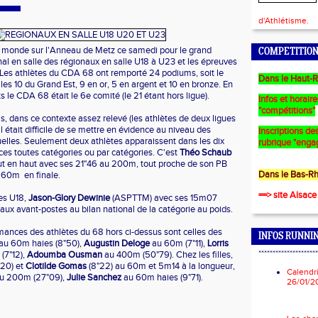
d'Athlétisme.
e monde sur l'Anneau de Metz ce samedi pour le grand
COMPETITION
l en salle des régionaux en salle U18 à U23 et les épreuves
 Les athlètes du CDA 68 ont remporté 24 podiums, soit le
Dans le Haut-R
es 10 du Grand Est, 9 en or, 5 en argent et 10 en bronze. En
 le CDA 68 était le 6e comité (le 21 étant hors ligue).
Infos et horair
"compétitions"
is, dans ce contexte assez relevé (les athlètes de deux ligues
il était difficile de se mettre en évidence au niveau des
Inscriptions des
elles. Seulement deux athlètes apparaissent dans les dix
rubrique "enga
es toutes catégories ou par catégories. C'est
Théo Schaub
out en haut avec ses 21"46 au 200m, tout proche de son PB
Dans le Bas-Rh
u 60m en finale.
==> site Alsace
les U18,
Jason-Glory Dewinie
(ASPTTM) avec ses 15m07
r aux avant-postes au bilan national de la catégorie au poids.
mances des athlètes du 68 hors ci-dessus sont celles des
INFOS RUNNI
au 60m haies (8"50),
Augustin Deloge
au 60m (7"11),
Lorris
*********************
(7"12),
Adoumba Ousman
au 400m (50"79). Chez les filles,
20) et
Clotilde Gomas
(8"22) au 60m et 5m14 à la longueur,
Calendr
u 200m (27"09),
Julie Sanchez
au 60m haies (9"71).
26/01/2