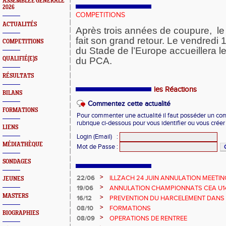
ASSEMBLEE GENERALE
2026
COMPETITIONS
ACTUALITÉS
Après trois années de coupure, l
fait son grand retour. Le vendredi 1
COMPETITIONS
du Stade de l’Europe accueillera l
QUALIFIÉ(E)S
du PCA.
RÉSULTATS
les Réactions
BILANS
Commentez cette actualité
FORMATIONS
Pour commenter une actualité il faut posséder un compt
rubrique ci-dessous pour vous identifier ou vous crée
LIENS
Login (Email)
:
MÉDIATHÈQUE
Mot de Passe
:
SONDAGES
>
22/06
ILLZACH 24 JUIN ANNULATION MEETIN
JEUNES
>
19/06
ANNULATION CHAMPIONNATS CEA U14 
MASTERS
>
16/12
PREVENTION DU HARCELEMENT DANS 
>
08/10
FORMATIONS
BIOGRAPHIES
>
08/09
OPERATIONS DE RENTREE