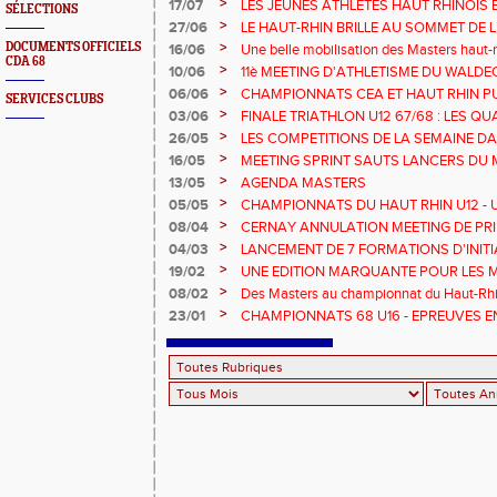
>
17/07
LES JEUNES ATHLETES HAUT RHINOIS 
SÉLECTIONS
CHAMPIONNATS DE FRANCE AVENIR
>
27/06
LE HAUT-RHIN BRILLE AU SOMMET DE 
!
>
DOCUMENTS OFFICIELS
16/06
Une belle mobilisation des Masters haut-r
CDA 68
Championnats Grand Est 2025
>
10/06
11è MEETING D'ATHLETISME DU WALDE
>
06/06
CHAMPIONNATS CEA ET HAUT RHIN PU
SERVICES CLUBS
>
03/06
FINALE TRIATHLON U12 67/68 : LES QUA
>
26/05
LES COMPETITIONS DE LA SEMAINE DA
>
16/05
MEETING SPRINT SAUTS LANCERS DU 
>
13/05
AGENDA MASTERS
>
05/05
CHAMPIONNATS DU HAUT RHIN U12 - U1
>
08/04
CERNAY ANNULATION MEETING DE PRI
>
04/03
LANCEMENT DE 7 FORMATIONS D'INIT
>
19/02
UNE EDITION MARQUANTE POUR LES 
>
08/02
Des Masters au championnat du Haut-Rhi
>
23/01
CHAMPIONNATS 68 U16 - EPREUVES E
EN SALLE