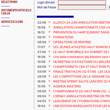
SÉLECTIONS
Login (Email)
:
Mot de Passe
:
DOCUMENTS OFFICIELS
CDA 68
>
SERVICES CLUBS
22/06
ILLZACH 24 JUIN ANNULATION MEETIN
>
19/06
ANNULATION CHAMPIONNATS CEA U14 
>
16/12
PREVENTION DU HARCELEMENT DANS 
>
08/10
FORMATIONS
>
08/09
OPERATIONS DE RENTREE
>
17/07
LES JEUNES ATHLETES HAUT RHINOIS 
CHAMPIONNATS DE FRANCE AVENIR
>
27/06
LE HAUT-RHIN BRILLE AU SOMMET DE 
!
>
16/06
Une belle mobilisation des Masters haut-r
Championnats Grand Est 2025
>
10/06
11è MEETING D'ATHLETISME DU WALDE
>
06/06
CHAMPIONNATS CEA ET HAUT RHIN PU
>
03/06
FINALE TRIATHLON U12 67/68 : LES QUA
>
26/05
LES COMPETITIONS DE LA SEMAINE DA
>
16/05
MEETING SPRINT SAUTS LANCERS DU 
>
13/05
AGENDA MASTERS
>
05/05
CHAMPIONNATS DU HAUT RHIN U12 - U1
>
08/04
CERNAY ANNULATION MEETING DE PRI
>
04/03
LANCEMENT DE 7 FORMATIONS D'INIT
>
19/02
UNE EDITION MARQUANTE POUR LES 