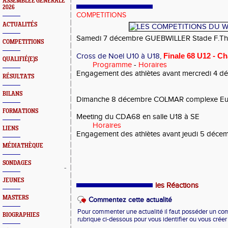
ASSEMBLEE GENERALE
2026
COMPETITIONS
ACTUALITÉS
Samedi 7 décembre GUEBWILLER Stade F.T
COMPETITIONS
Finale 68 U12 - C
Cross de Noël U10 à U18,
QUALIFIÉ(E)S
Programme
-
Horaires
Engagement des athlètes avant mercredi 4 
RÉSULTATS
BILANS
Dimanche 8 décembre COLMAR complexe E
FORMATIONS
Meeting du CDA68 en salle U18 à SE
Horaires
LIENS
Engagement des athlètes avant jeudi 5 déc
MÉDIATHÈQUE
SONDAGES
-
JEUNES
les Réactions
MASTERS
Commentez cette actualité
Pour commenter une actualité il faut posséder un compt
BIOGRAPHIES
rubrique ci-dessous pour vous identifier ou vous crée