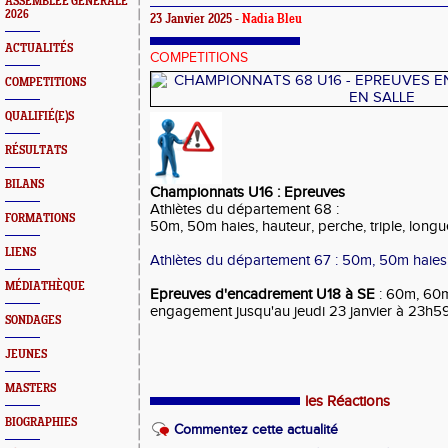
ASSEMBLEE GENERALE
2026
23 Janvier 2025 -
Nadia Bleu
ACTUALITÉS
COMPETITIONS
COMPETITIONS
QUALIFIÉ(E)S
RÉSULTATS
BILANS
Championnats U16 : Epreuves
Athlètes du département 68 :
FORMATIONS
50m, 50m haies, hauteur, perche, triple, longu
LIENS
Athlètes du département 67 : 50m, 50m haies,
MÉDIATHÈQUE
Epreuves d'encadrement U18 à SE
: 60m, 60m
engagement jusqu'au jeudi 23 janvier à 23h5
SONDAGES
JEUNES
MASTERS
les Réactions
BIOGRAPHIES
Commentez cette actualité