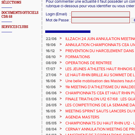
Pour commenter une actualité il faut posséder un compt
SÉLECTIONS
rubrique ci-dessous pour vous identifier ou vous crée
DOCUMENTS OFFICIELS
Login (Email)
:
CDA 68
Mot de Passe
:
SERVICES CLUBS
>
22/06
ILLZACH 24 JUIN ANNULATION MEETIN
>
19/06
ANNULATION CHAMPIONNATS CEA U14 
>
16/12
PREVENTION DU HARCELEMENT DANS 
>
08/10
FORMATIONS
>
08/09
OPERATIONS DE RENTREE
>
17/07
LES JEUNES ATHLETES HAUT RHINOIS 
CHAMPIONNATS DE FRANCE AVENIR
>
27/06
LE HAUT-RHIN BRILLE AU SOMMET DE 
!
>
16/06
Une belle mobilisation des Masters haut-r
Championnats Grand Est 2025
>
10/06
11è MEETING D'ATHLETISME DU WALDE
>
06/06
CHAMPIONNATS CEA ET HAUT RHIN PU
>
03/06
FINALE TRIATHLON U12 67/68 : LES QUA
>
26/05
LES COMPETITIONS DE LA SEMAINE DA
>
16/05
MEETING SPRINT SAUTS LANCERS DU 
>
13/05
AGENDA MASTERS
>
05/05
CHAMPIONNATS DU HAUT RHIN U12 - U1
>
08/04
CERNAY ANNULATION MEETING DE PRI
>