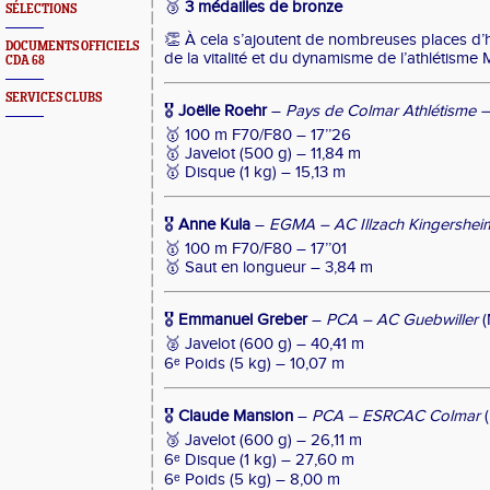
🥉
3 médailles de bronze
SÉLECTIONS
👏 À cela s’ajoutent de nombreuses places d’
DOCUMENTS OFFICIELS
de la vitalité et du dynamisme de l’athlétisme
CDA 68
SERVICES CLUBS
🎖
Joëlle Roehr
–
Pays de Colmar Athlétisme 
🥇 100 m F70/F80 – 17’’26
🥇 Javelot (500 g) – 11,84 m
🥇 Disque (1 kg) – 15,13 m
🎖
Anne Kula
–
EGMA – AC Illzach Kingershei
🥇 100 m F70/F80 – 17’’01
🥇 Saut en longueur – 3,84 m
🎖
Emmanuel Greber
–
PCA – AC Guebwiller
(
🥈 Javelot (600 g) – 40,41 m
6ᵉ Poids (5 kg) – 10,07 m
🎖
Claude Mansion
–
PCA – ESRCAC Colmar
(
🥉 Javelot (600 g) – 26,11 m
6ᵉ Disque (1 kg) – 27,60 m
6ᵉ Poids (5 kg) – 8,00 m