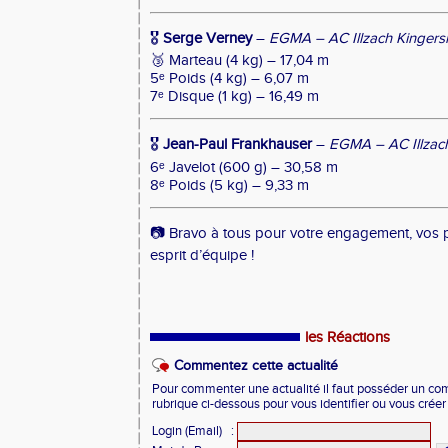
🎖
Serge Verney
–
EGMA – AC Illzach Kingers
🥉 Marteau (4 kg) – 17,04 m
5ᵉ Poids (4 kg) – 6,07 m
7ᵉ Disque (1 kg) – 16,49 m
🎖
Jean-Paul Frankhauser
–
EGMA – AC Illzac
6ᵉ Javelot (600 g) – 30,58 m
8ᵉ Poids (5 kg) – 9,33 m
📷 Bravo à tous pour votre engagement, vos 
esprit d’équipe !
les Réactions
Commentez cette actualité
Pour commenter une actualité il faut posséder un compt
rubrique ci-dessous pour vous identifier ou vous crée
Login (Email)
: