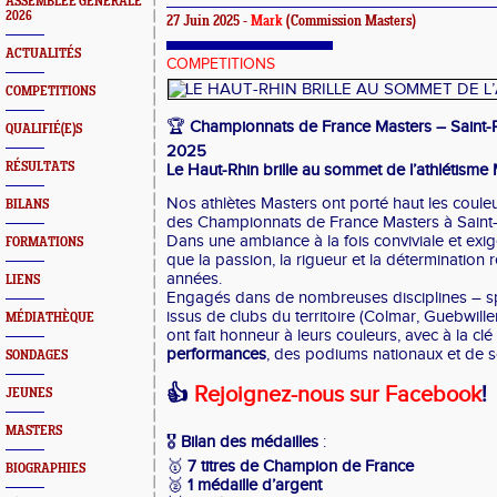
ASSEMBLEE GENERALE
2026
27 Juin 2025 -
Mark
(Commission Masters)
ACTUALITÉS
COMPETITIONS
COMPETITIONS
🏆
Championnats de France Masters – Saint-R
QUALIFIÉ(E)S
2025
RÉSULTATS
Le Haut-Rhin brille au sommet de l’athlétisme 
Nos athlètes Masters ont porté haut les coule
BILANS
des Championnats de France Masters à Saint-
Dans une ambiance à la fois conviviale et exig
FORMATIONS
que la passion, la rigueur et la détermination r
années.
LIENS
Engagés dans de nombreuses disciplines – spri
issus de clubs du territoire (Colmar, Guebwiller,
MÉDIATHÈQUE
ont fait honneur à leurs couleurs, avec à la cl
performances
, des podiums nationaux et de s
SONDAGES
👍
Rejoignez-nous sur Facebook
!
JEUNES
MASTERS
🎖
Bilan des médailles
:
🥇
7 titres de Champion de France
BIOGRAPHIES
🥈
1 médaille d’argent