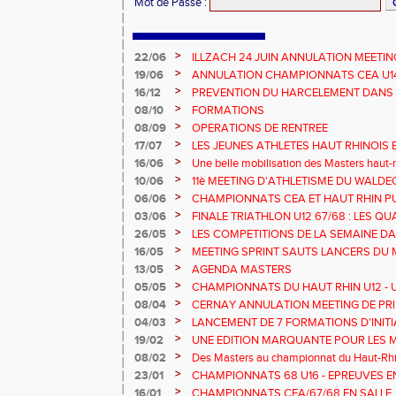
Mot de Passe
:
>
22/06
ILLZACH 24 JUIN ANNULATION MEETIN
>
19/06
ANNULATION CHAMPIONNATS CEA U14 
>
16/12
PREVENTION DU HARCELEMENT DANS 
>
08/10
FORMATIONS
>
08/09
OPERATIONS DE RENTREE
>
17/07
LES JEUNES ATHLETES HAUT RHINOIS 
CHAMPIONNATS DE FRANCE AVENIR
>
16/06
Une belle mobilisation des Masters haut-r
Championnats Grand Est 2025
>
10/06
11è MEETING D'ATHLETISME DU WALDE
>
06/06
CHAMPIONNATS CEA ET HAUT RHIN PU
>
03/06
FINALE TRIATHLON U12 67/68 : LES QUA
>
26/05
LES COMPETITIONS DE LA SEMAINE DA
>
16/05
MEETING SPRINT SAUTS LANCERS DU 
>
13/05
AGENDA MASTERS
>
05/05
CHAMPIONNATS DU HAUT RHIN U12 - U1
>
08/04
CERNAY ANNULATION MEETING DE PRI
>
04/03
LANCEMENT DE 7 FORMATIONS D'INIT
>
19/02
UNE EDITION MARQUANTE POUR LES 
>
08/02
Des Masters au championnat du Haut-Rhi
>
23/01
CHAMPIONNATS 68 U16 - EPREUVES E
EN SALLE
>
16/01
CHAMPIONNATS CEA/67/68 EN SALLE