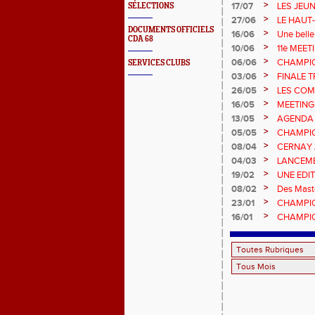
>
17/07
LES JEU
SÉLECTIONS
CHAMPIO
>
27/06
LE HAUT
DOCUMENTS OFFICIELS
!
>
16/06
Une belle
CDA 68
Champion
>
10/06
11è MEE
>
06/06
CHAMPIO
SERVICES CLUBS
>
03/06
FINALE T
>
26/05
LES COM
>
16/05
MEETING
>
13/05
AGENDA
>
05/05
CHAMPION
>
08/04
CERNAY 
>
04/03
LANCEME
>
19/02
UNE EDI
>
08/02
Des Maste
>
23/01
CHAMPIO
EN SALL
>
16/01
CHAMPIO