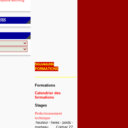
mpions Running
UBS
Nouveautés
FORMATIONS
———————————————————————————
Formations
Calendrier des
formations
Stages
Perfectionnement
technique
hauteur - haies - poids -
marteau Colmar 27