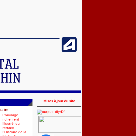
TAL
RHIN
Mises à jour du site
naire
L'ouvrage
richement
illustré, qui
retrace
l’Histoire de la