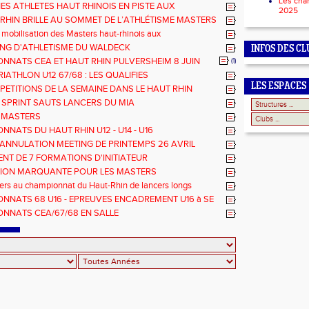
Les cha
NES ATHLETES HAUT RHINOIS EN PISTE AUX
2025
NNATS DE FRANCE AVENIR
-RHIN BRILLE AU SOMMET DE L’ATHLÉTISME MASTERS
 mobilisation des Masters haut-rhinois aux
nats Grand Est 2025
TING D'ATHLETISME DU WALDECK
INFOS DES CL
NNATS CEA ET HAUT RHIN PULVERSHEIM 8 JUIN
(1)
RIATHLON U12 67/68 : LES QUALIFIES
LES ESPACES
PETITIONS DE LA SEMAINE DANS LE HAUT RHIN
 SPRINT SAUTS LANCERS DU MIA
 MASTERS
NATS DU HAUT RHIN U12 - U14 - U16
ANNULATION MEETING DE PRINTEMPS 26 AVRIL
NT DE 7 FORMATIONS D'INITIATEUR
TION MARQUANTE POUR LES MASTERS
rs au championnat du Haut-Rhin de lancers longs
NNATS 68 U16 - EPREUVES ENCADREMENT U16 à SE
E
NNATS CEA/67/68 EN SALLE