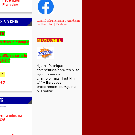
Fédération
Française
Comité Départemental d'Athlétisme
S A VENIR
du Haut-Rhin | Facebook
hin
INFOS COMITE
es dans la rubrique
 officiels dans la
gé(e)s"
4 juin : Rubrique
compétition/horaires Mise
in
:
à jour horaires
championnats Haut Rhin
 67
U14 + Epreuves
encadrement du 6 juin à
Mulhouse
NG
*****
ier running au
026