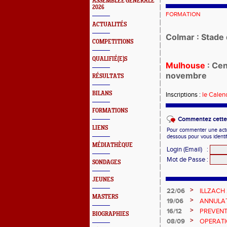
ASSEMBLEE GENERALE
2026
FORMATION
ACTUALITÉS
Colmar : Stade 
COMPETITIONS
QUALIFIÉ(E)S
Mulhouse
: Cen
novembre
RÉSULTATS
BILANS
Inscriptions :
le Calen
FORMATIONS
Commentez cette 
LIENS
Pour commenter une actual
dessous pour vous identi
MÉDIATHÈQUE
Login (Email)
:
Mot de Passe
:
SONDAGES
JEUNES
>
22/06
ILLZACH
MASTERS
>
19/06
ANNULAT
>
16/12
PREVENT
BIOGRAPHIES
>
08/09
OPERATI