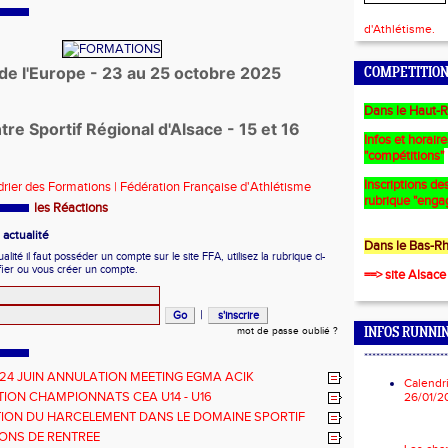
d'Athlétisme.
de l'Europe - 23 au 25 octobre 2025
COMPETITION
Dans le Haut-R
tre Sportif Régional d'Alsace - 15 et 16
Infos et horair
"compétitions"
Inscriptions des
drier des Formations | Fédération Française d'Athlétisme
rubrique "enga
les Réactions
actualité
Dans le Bas-Rh
ité il faut posséder un compte sur le site FFA, utilisez la rubrique ci-
fier ou vous créer un compte.
==> site Alsace
|
mot de passe oublié ?
INFOS RUNNI
*********************
 24 JUIN ANNULATION MEETING EGMA ACIK
Calendr
ION CHAMPIONNATS CEA U14 - U16
26/01/2
ION DU HARCELEMENT DANS LE DOMAINE SPORTIF
ONS DE RENTREE