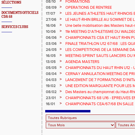
>
08/10
FORMATIONS
SÉLECTIONS
>
08/09
OPERATIONS DE RENTREE
>
DOCUMENTS OFFICIELS
17/07
LES JEUNES ATHLETES HAUT RHINOIS 
CDA 68
CHAMPIONNATS DE FRANCE AVENIR
>
27/06
LE HAUT-RHIN BRILLE AU SOMMET DE 
!
>
16/06
Une belle mobilisation des Masters haut-r
SERVICES CLUBS
Championnats Grand Est 2025
>
10/06
11è MEETING D'ATHLETISME DU WALDE
>
06/06
CHAMPIONNATS CEA ET HAUT RHIN PU
>
03/06
FINALE TRIATHLON U12 67/68 : LES QUA
>
26/05
LES COMPETITIONS DE LA SEMAINE DA
>
16/05
MEETING SPRINT SAUTS LANCERS DU 
>
13/05
AGENDA MASTERS
>
05/05
CHAMPIONNATS DU HAUT RHIN U12 - U1
>
08/04
CERNAY ANNULATION MEETING DE PRI
>
04/03
LANCEMENT DE 7 FORMATIONS D'INIT
>
19/02
UNE EDITION MARQUANTE POUR LES 
>
08/02
Des Masters au championnat du Haut-Rhi
>
23/01
CHAMPIONNATS 68 U16 - EPREUVES E
EN SALLE
>
16/01
CHAMPIONNATS CEA/67/68 EN SALLE