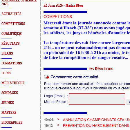
ASSEMBLEE GENERALE
2026
22 Juin 2026 -
Nadia Bleu
ACTUALITÉS
COMPETITIONS
Mercredi étant la journée annoncée comme la
COMPETITIONS
semaine à Illzach (37-38°) nous avons jugé qu'
les athlètes, les jurys et bénévoles d'annuler l
QUALIFIÉ(E)S
La température devrait être encore largemen
RÉSULTATS
21h... on ne peut raisonnablement pas demand
en plein soleil de 16 h 30 à 21h au moins, le te
BILANS
de faire la compétition et de ranger ensuite...
FORMATIONS
les Réactions
LIENS
Commentez cette actualité
MÉDIATHÈQUE
Pour commenter une actualité il faut posséder un compt
rubrique ci-dessous pour vous identifier ou vous crée
SONDAGES
Login (Email)
:
Mot de Passe
:
JEUNES
MASTERS
>
19/06
ANNULATION CHAMPIONNATS CEA U14 
BIOGRAPHIES
>
16/12
PREVENTION DU HARCELEMENT DANS 