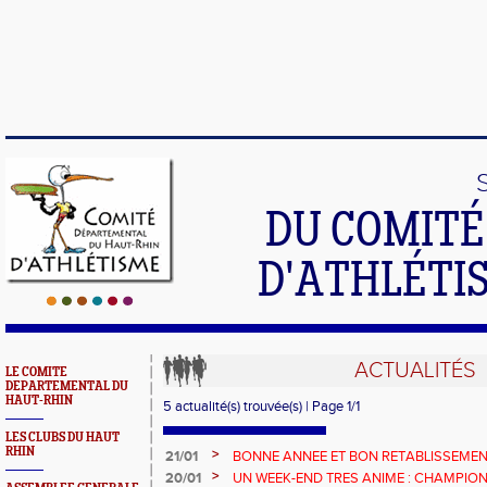
DU COMIT
D'ATHLÉTI
ACTUALITÉS
LE COMITE
DEPARTEMENTAL DU
HAUT-RHIN
5 actualité(s) trouvée(s) | Page 1/1
LES CLUBS DU HAUT
RHIN
>
21/01
BONNE ANNEE ET BON RETABLISSEME
>
20/01
UN WEEK-END TRES ANIME : CHAMPIO