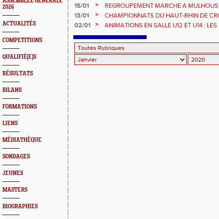
ASSEMBLEE GENERALE
DES MINIMES A SENIORS, DU HAUT-RHI
>
15/01
REGROUPEMENT MARCHE A MULHOUSE :
2026
REGROUPEMENT DE MARCHE AU GU, L
>
13/01
CHAMPIONNATS DU HAUT-RHIN DE CRO
COURSES AU MILIEU DES REMPARTS
ACTUALITÉS
>
02/01
ANIMATIONS EN SALLE U12 ET U14 : L
EN LIGNE
COMPETITIONS
QUALIFIÉ(E)S
RÉSULTATS
BILANS
FORMATIONS
LIENS
MÉDIATHÈQUE
SONDAGES
JEUNES
MASTERS
BIOGRAPHIES