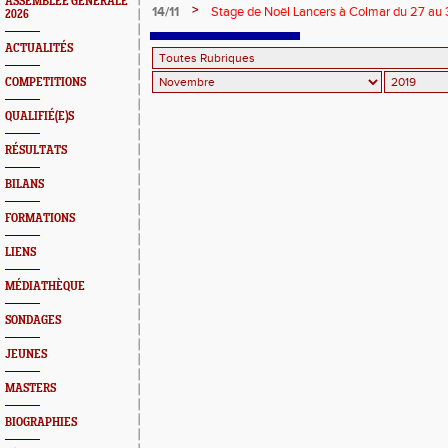
ASSEMBLEE GENERALE
SAISON EN SALLE DEBUTE AU GU
>
14/11
Stage de Noël Lancers à Colmar du 27 au
2026
ACTUALITÉS
COMPETITIONS
QUALIFIÉ(E)S
RÉSULTATS
BILANS
FORMATIONS
LIENS
MÉDIATHÈQUE
SONDAGES
JEUNES
MASTERS
BIOGRAPHIES