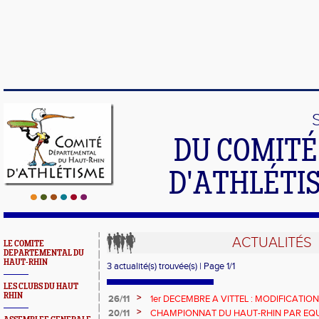
DU COMIT
D'ATHLÉTI
ACTUALITÉS
LE COMITE
DEPARTEMENTAL DU
HAUT-RHIN
3 actualité(s) trouvée(s) | Page 1/1
LES CLUBS DU HAUT
RHIN
>
26/11
1er DECEMBRE A VITTEL : MODIFICATIO
>
20/11
CHAMPIONNAT DU HAUT-RHIN PAR EQUIP