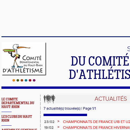
DU COMIT
D'ATHLÉTI
ACTUALITÉS
LE COMITE
DEPARTEMENTAL DU
HAUT-RHIN
7 actualité(s) trouvée(s) | Page 1/1
LES CLUBS DU HAUT
RHIN
>
23/02
CHAMPIONNATS DE FRANCE U18 ET U20
JEANNE PETERS EN ARGENT AU POIDS
>
19/02
CHAMPIONNATS DE FRANCE HIVERNAU