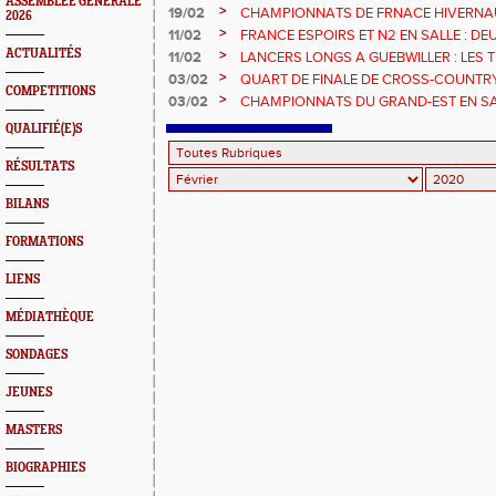
ASSEMBLEE GENERALE
RECORD ET TITRE POUR ZOE SCHWAR
>
19/02
CHAMPIONNATS DE FRNACE HIVERNAU
2026
RECORD ET TITRE POUR ZOE SCHWAR
>
11/02
FRANCE ESPOIRS ET N2 EN SALLE : DE
RHINOIS
ACTUALITÉS
>
11/02
LANCERS LONGS A GUEBWILLER : LES T
>
03/02
QUART DE FINALE DE CROSS-COUNTR
COMPETITIONS
THEODORE KLEIN REMPORTE LA VICTO
>
03/02
CHAMPIONNATS DU GRAND-EST EN SAL
HAUT-RHIN REPONDENT PRESENTS AVE
QUALIFIÉ(E)S
RÉSULTATS
BILANS
FORMATIONS
LIENS
MÉDIATHÈQUE
SONDAGES
JEUNES
MASTERS
BIOGRAPHIES