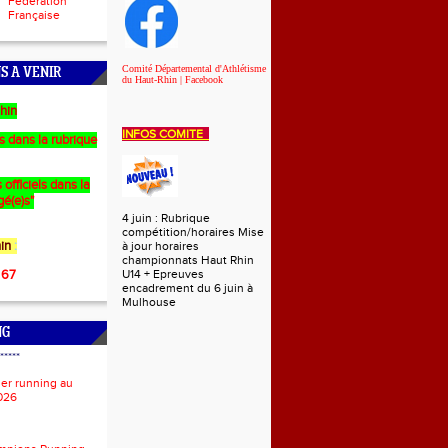
Fédération
Française
Comité Départemental d'Athlétisme
S A VENIR
du Haut-Rhin | Facebook
hin
INFOS COMITE
es dans la rubrique
 officiels dans la
gé(e)s"
4 juin : Rubrique
compétition/horaires Mise
in
:
à jour horaires
championnats Haut Rhin
 67
U14 + Epreuves
encadrement du 6 juin à
Mulhouse
NG
*****
ier running au
026