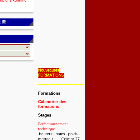
mpions Running
UBS
Nouveautés
FORMATIONS
———————————————————————————
Formations
Calendrier des
formations
Stages
Perfectionnement
technique
hauteur - haies - poids -
marteau Colmar 27