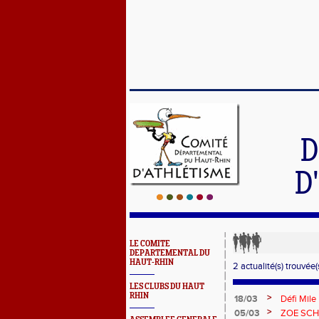
D
D
LE COMITE
DEPARTEMENTAL DU
HAUT-RHIN
2 actualité(s) trouvée(s
LES CLUBS DU HAUT
RHIN
>
18/03
Défi Mile
>
05/03
ZOE SCH