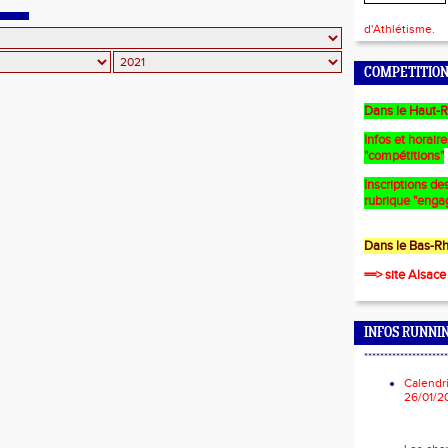
CE
d'Athlétisme.
COMPETITION
Dans le Haut-R
Infos et horair
"compétitions"
Inscriptions des
rubrique "enga
Dans le Bas-Rh
==> site Alsace
INFOS RUNNI
*********************
Calendr
26/01/2