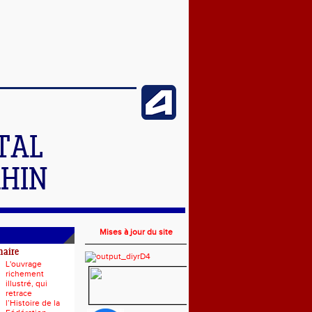
TAL
RHIN
Mises à jour du site
naire
L'ouvrage
richement
illustré, qui
retrace
l’Histoire de la