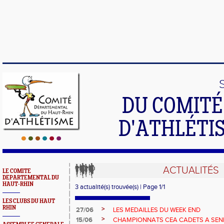
DU COMIT
D'ATHLÉTI
ACTUALITÉS
LE COMITE
DEPARTEMENTAL DU
HAUT-RHIN
3 actualité(s) trouvée(s) | Page 1/1
LES CLUBS DU HAUT
RHIN
>
27/06
LES MEDAILLES DU WEEK END
>
15/06
CHAMPIONNATS CEA CADETS A SEN