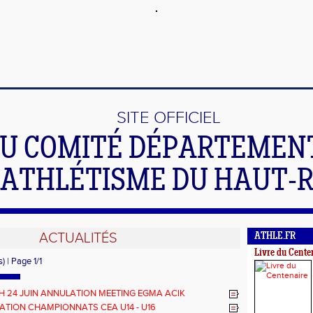
SITE OFFICIEL
U COMITÉ DÉPARTEMEN
'ATHLÉTISME DU HAUT-
ACTUALITÉS
ATHLE.FR
Livre du Cente
) | Page 1/1
H 24 JUIN ANNULATION MEETING EGMA ACIK
ATION CHAMPIONNATS CEA U14 - U16