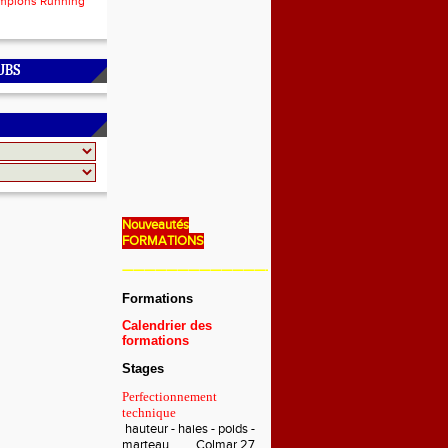
mpions Running
UBS
Nouveautés
FORMATIONS
———————————————————————————
Formations
Calendrier des
formations
Stages
Perfectionnement
technique
hauteur - haies - poids -
marteau Colmar 27