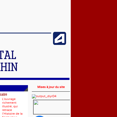
TAL
RHIN
Mises à jour du site
naire
L'ouvrage
richement
illustré, qui
retrace
l’Histoire de la