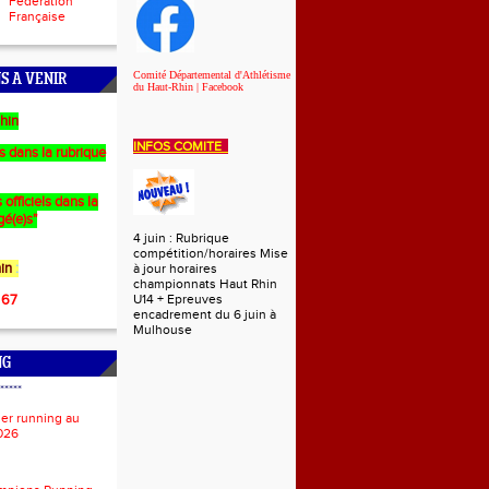
Fédération
Française
Comité Départemental d'Athlétisme
S A VENIR
du Haut-Rhin | Facebook
hin
INFOS COMITE
es dans la rubrique
 officiels dans la
gé(e)s"
4 juin : Rubrique
compétition/horaires Mise
in
:
à jour horaires
championnats Haut Rhin
 67
U14 + Epreuves
encadrement du 6 juin à
Mulhouse
NG
*****
ier running au
026