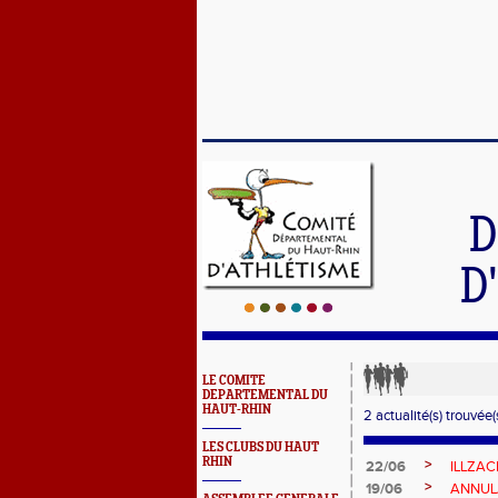
D
D
LE COMITE
DEPARTEMENTAL DU
HAUT-RHIN
2 actualité(s) trouvée(s
LES CLUBS DU HAUT
RHIN
>
22/06
ILLZAC
>
19/06
ANNUL