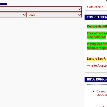
d'Athlétisme.
COMPETITION
Dans le Haut-R
Infos et horair
"compétitions"
Inscriptions des
rubrique "enga
Dans le Bas-Rh
==> site Alsace
INFOS RUNNI
*********************
Calendr
26/01/2