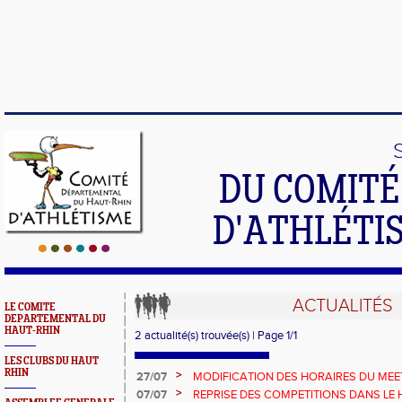
DU COMIT
D'ATHLÉTI
ACTUALITÉS
LE COMITE
DEPARTEMENTAL DU
HAUT-RHIN
2 actualité(s) trouvée(s) | Page 1/1
LES CLUBS DU HAUT
RHIN
>
27/07
MODIFICATION DES HORAIRES DU MEE
LE 29 JUILLET
>
07/07
REPRISE DES COMPETITIONS DANS LE H