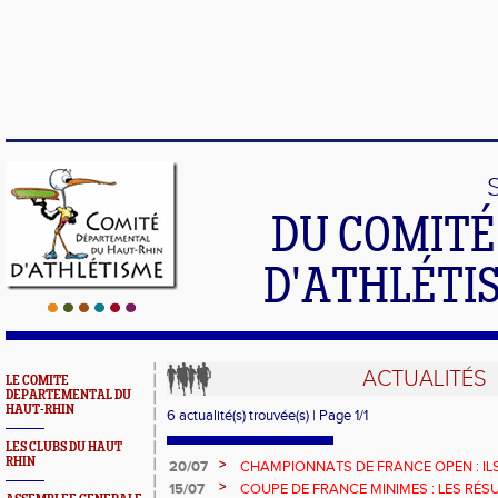
DU COMIT
D'ATHLÉTI
ACTUALITÉS
LE COMITE
DEPARTEMENTAL DU
HAUT-RHIN
6 actualité(s) trouvée(s) | Page 1/1
LES CLUBS DU HAUT
RHIN
>
20/07
CHAMPIONNATS DE FRANCE OPEN : ILS
>
15/07
COUPE DE FRANCE MINIMES : LES RÉS