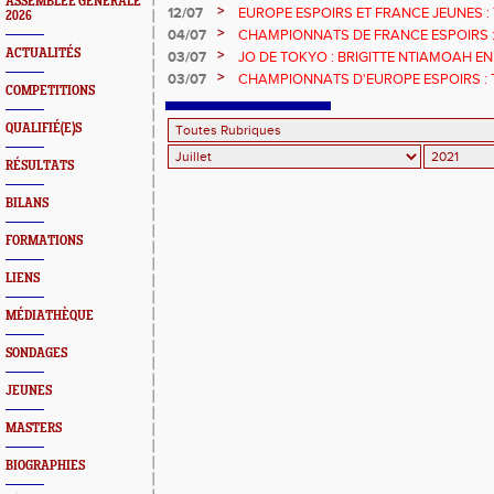
ASSEMBLEE GENERALE
DU HAUT-RHIN
>
12/07
EUROPE ESPOIRS ET FRANCE JEUNES :
2026
CHEFS DE FILE MEDAILLÉS
>
04/07
CHAMPIONNATS DE FRANCE ESPOIRS :
DUMONT-ROTY
ACTUALITÉS
>
03/07
JO DE TOKYO : BRIGITTE NTIAMOAH E
DEUXIÈMES JO
>
03/07
CHAMPIONNATS D'EUROPE ESPOIRS : T
COMPETITIONS
QUALIFIÉ(E)S
RÉSULTATS
BILANS
FORMATIONS
LIENS
MÉDIATHÈQUE
SONDAGES
JEUNES
MASTERS
BIOGRAPHIES