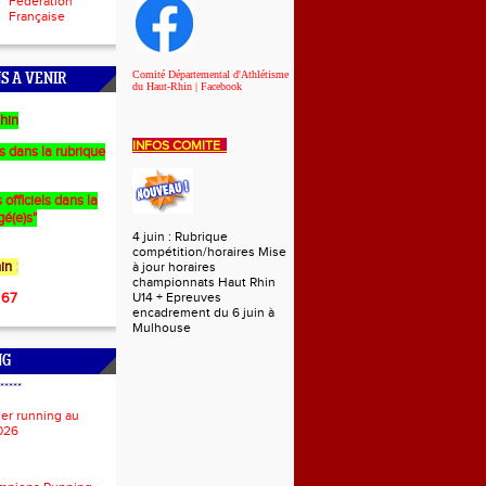
Fédération
Française
Comité Départemental d'Athlétisme
S A VENIR
du Haut-Rhin | Facebook
hin
INFOS COMITE
es dans la rubrique
 officiels dans la
gé(e)s"
4 juin : Rubrique
compétition/horaires Mise
in
:
à jour horaires
championnats Haut Rhin
 67
U14 + Epreuves
encadrement du 6 juin à
Mulhouse
NG
*****
ier running au
026