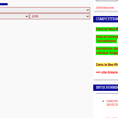
TION AU 800M POUR TOUS
d'Athlétisme.
COMPETITION
Dans le Haut-R
Infos et horair
"compétitions"
Inscriptions des
rubrique "enga
Dans le Bas-Rh
==> site Alsace
INFOS RUNNI
*********************
Calendr
26/01/2