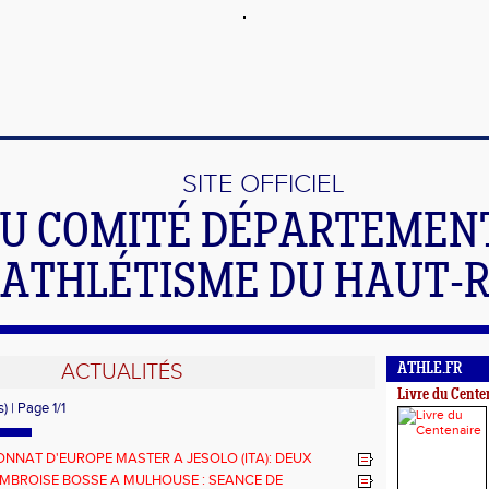
SITE OFFICIEL
U COMITÉ DÉPARTEMEN
'ATHLÉTISME DU HAUT-
ACTUALITÉS
ATHLE.FR
Livre du Cente
) | Page 1/1
NNAT D'EUROPE MASTER A JESOLO (ITA): DEUX
ES POUR LES HAUT-RHINOIS
AMBROISE BOSSE A MULHOUSE : SEANCE DE