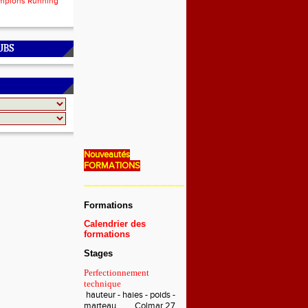
mpions Running
UBS
Nouveautés
FORMATIONS
———————————————————————————
Formations
Calendrier des
formations
Stages
Perfectionnement
technique
hauteur - haies - poids -
marteau Colmar 27