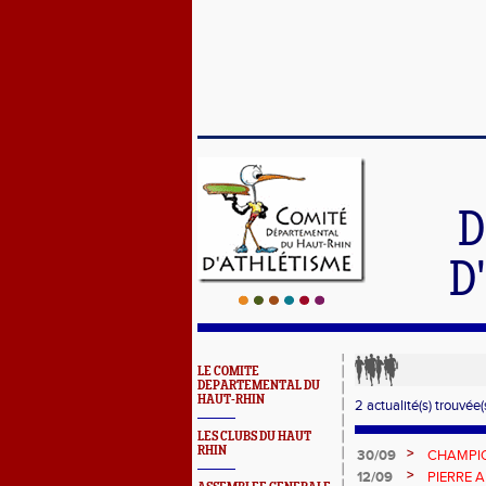
D
D
LE COMITE
DEPARTEMENTAL DU
HAUT-RHIN
2 actualité(s) trouvée(s
LES CLUBS DU HAUT
RHIN
>
30/09
CHAMPIO
MEDAILL
>
12/09
PIERRE 