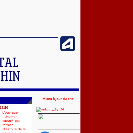
TAL
RHIN
Mises à jour du site
naire
L'ouvrage
richement
illustré, qui
retrace
l’Histoire de la