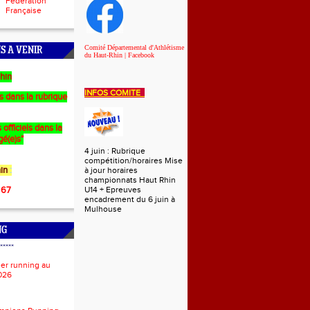
Fédération
Française
Comité Départemental d'Athlétisme
S A VENIR
du Haut-Rhin | Facebook
hin
INFOS COMITE
es dans la rubrique
 officiels dans la
gé(e)s"
4 juin : Rubrique
compétition/horaires Mise
in
:
à jour horaires
championnats Haut Rhin
 67
U14 + Epreuves
encadrement du 6 juin à
Mulhouse
NG
*****
ier running au
026