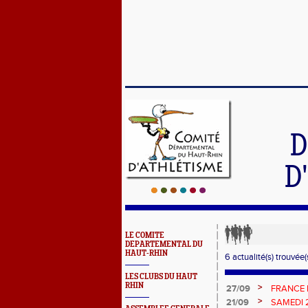
D
D
LE COMITE
DEPARTEMENTAL DU
HAUT-RHIN
6 actualité(s) trouvée(s
LES CLUBS DU HAUT
RHIN
>
27/09
FRANCE 
POUR CL
>
21/09
SAMEDI 