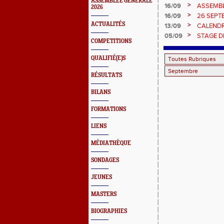
ASSEMBLEE GENERALE
4X100-4
>
16/09
ASSEMBL
2026
>
16/09
26 SEPT
ROUFFA
ACTUALITÉS
>
13/09
CALENDR
>
05/09
STAGE DE
COMPETITIONS
QUALIFIÉ(E)S
RÉSULTATS
BILANS
FORMATIONS
LIENS
MÉDIATHÈQUE
SONDAGES
JEUNES
MASTERS
BIOGRAPHIES