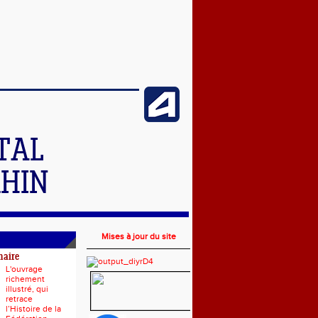
TAL
RHIN
Mises à jour du site
naire
L'ouvrage
richement
illustré, qui
retrace
l’Histoire de la