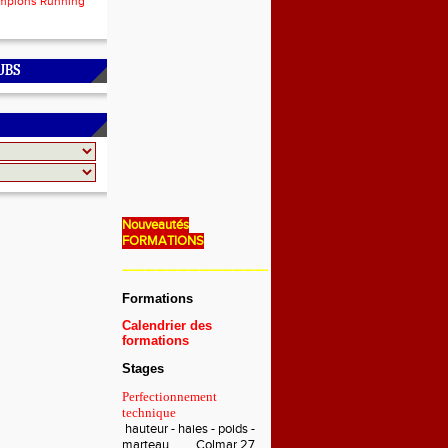
mpions Running
UBS
Nouveautés
FORMATIONS
———————————————————————————
Formations
Calendrier des
formations
Stages
Perfectionnement
technique
hauteur - haies - poids -
marteau Colmar 27