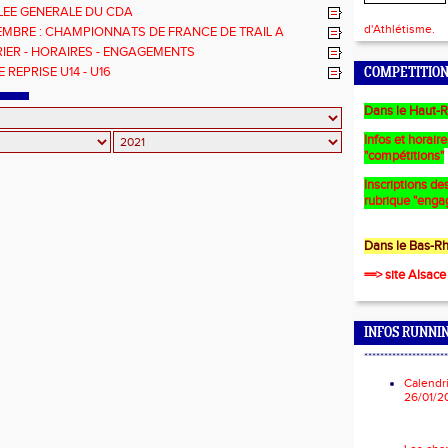
X2-4X4, INSCRIVEZ-VOUS
EE GENERALE DU CDA
d'Athlétisme.
EMBRE : CHAMPIONNATS DE FRANCE DE TRAIL A
CH
IER - HORAIRES - ENGAGEMENTS
 REPRISE U14 - U16
COMPETITION
Dans le Haut-R
Infos et horair
"compétitions"
Inscriptions des
rubrique "enga
Dans le Bas-Rh
==> site Alsace
INFOS RUNNI
*********************
Calendr
26/01/2